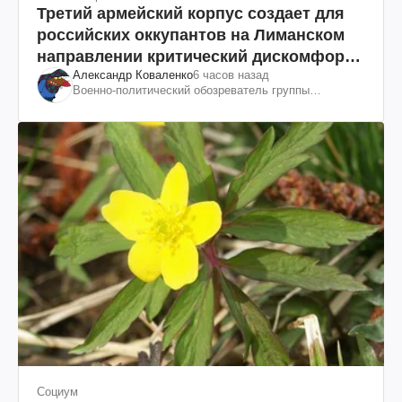
Третий армейский корпус создает для
российских оккупантов на Лиманском
направлении критический дискомфорт:
Александр Коваленко
6 часов назад
как это удалось
Военно-политический обозреватель группы
"Информационное сопротивление"
Социум