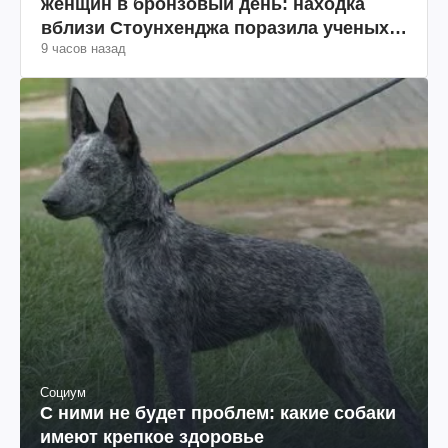
женщин в бронзовый день: находка
вблизи Стоунхенджа поразила ученых
9 часов назад
(фото)
Социум
С ними не будет проблем: какие собаки
имеют крепкое здоровье