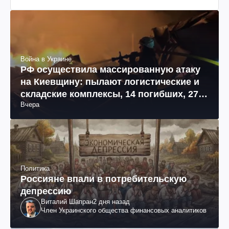
Война в Украине
РФ осуществила массированную атаку
на Киевщину: пылают логистические и
складские комплексы, 14 погибших, 27
Вчера
раненых (фото, видео)
Политика
Россияне впали в потребительскую
депрессию
Виталий Шапран
2 дня назад
Член Украинского общества финансовых аналитиков