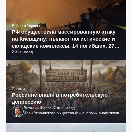
Война в Украине
РФ осуществила массированную атаку
на Киевщину: пылают логистические и
складские комплексы, 14 погибших, 27
2 дня назад
раненых (фото, видео)
Политика
Россияне впали в потребительскую
депрессию
Виталий Шапран
2 дня назад
Член Украинского общества финансовых аналитиков