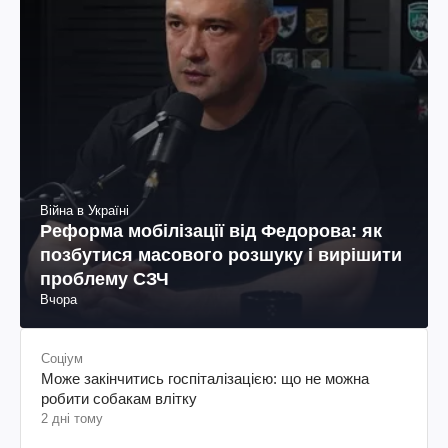
Війна в Україні
Реформа мобілізації від Федорова: як
позбутися масового розшуку і вирішити
проблему СЗЧ
Вчора
Соціум
Може закінчитись госпіталізацією: що не можна
робити собакам влітку
2 дні тому