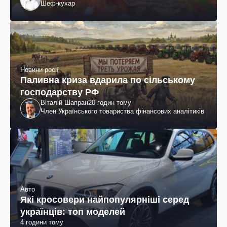
Шеф-кухар
Новини росії
Паливна криза вдарила по сільському
господарству РФ
Віталій Шапран
20 годин тому
Член Українського товариства фінансових аналітиків
Авто
Які кросовери найпопулярніші серед
українців: топ моделей
4 години тому