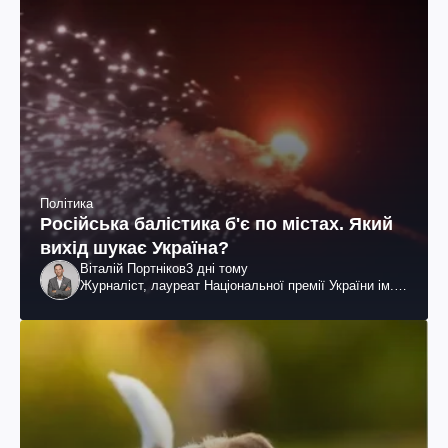
Політика
Російська балістика б'є по містах. Який
вихід шукає Україна?
Віталій Портніков
3 дні тому
Журналіст, лауреат Національної премії України ім.
Шевченка