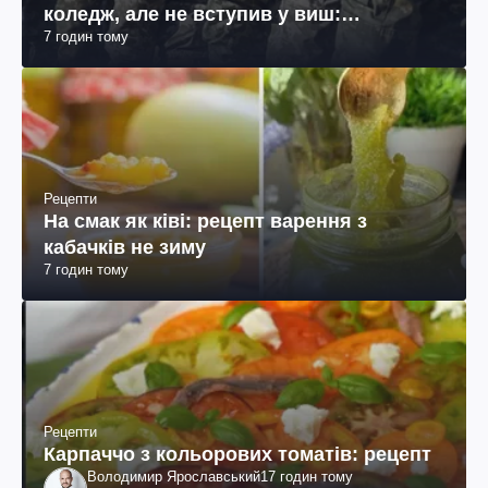
коледж, але не вступив у виш:
7 годин тому
пояснення юриста
Рецепти
На смак як ківі: рецепт варення з
кабачків не зиму
7 годин тому
Рецепти
Карпаччо з кольорових томатів: рецепт
Володимир Ярославський
17 годин тому