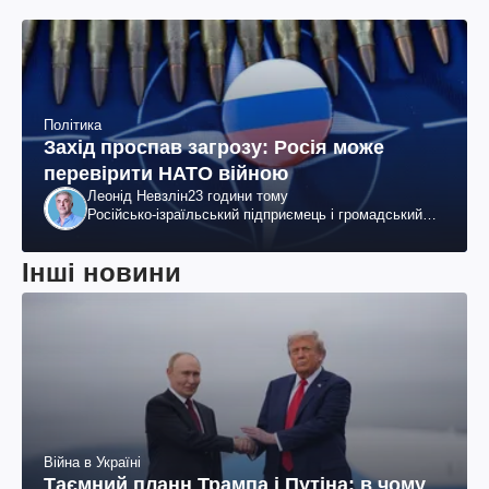
Політика
Захід проспав загрозу: Росія може
перевірити НАТО війною
Леонід Невзлін
23 години тому
Російсько-ізраїльський підприємець і громадський
діяч, колишній віцепрезидент "ЮКОСа"
Інші новини
Війна в Україні
Таємний планн Трампа і Путіна: в чому