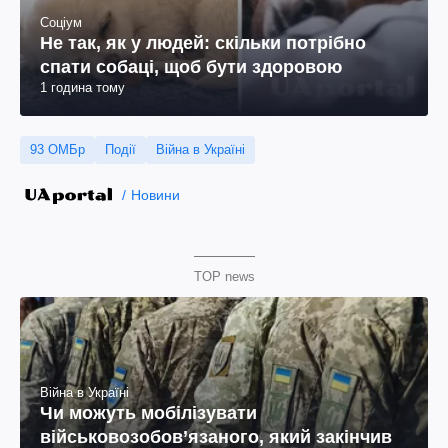
Соціум
Не так, як у людей: скільки потрібно
спати собаці, щоб бути здоровою
1 година тому
93 ОМБр
Події
Війна в Україні
Новини
TOP news
Війна в Україні
Чи можуть мобілізувати
військовозобов’язаного, який закінчив