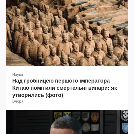
Наука
Над гробницею першого імператора
Китаю помітили смертельні випари: як
утворились (фото)
Вчора