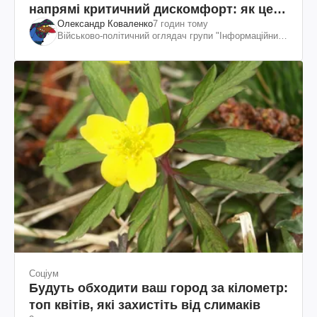
напрямі критичний дискомфорт: як це
Олександр Коваленко
7 годин тому
вдалося
Військово-політичний оглядач групи "Інформаційний
спротив"
Соціум
Будуть обходити ваш город за кілометр:
топ квітів, які захистіть від слимаків