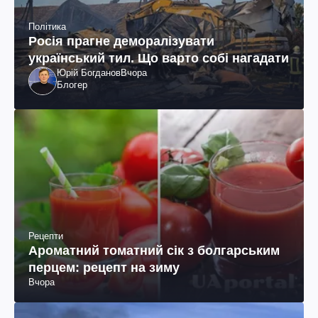
Політика
Росія прагне деморалізувати
український тил. Що варто собі нагадати
Юрій Богданов
Вчора
Блогер
Рецепти
Ароматний томатний сік з болгарським
перцем: рецепт на зиму
Вчора