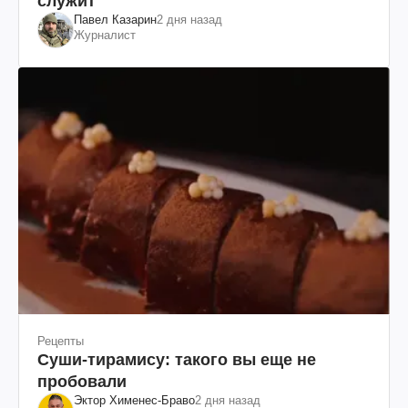
служит
Павел Казарин
2 дня назад
Журналист
Рецепты
Суши-тирамису: такого вы еще не
пробовали
Эктор Хименес-Браво
2 дня назад