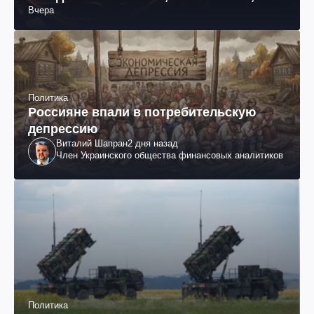
Вчера
раненых (фото, видео)
Политика
Россияне впали в потребительскую
депрессию
Виталий Шапран
2 дня назад
Член Украинского общества финансовых аналитиков
Политика