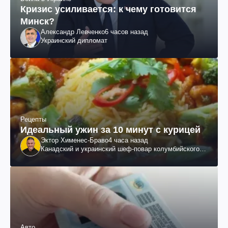
Кризис усиливается: к чему готовится
Минск?
Александр Левченко
6 часов назад
Украинский дипломат
Рецепты
Идеальный ужин за 10 минут с курицей
Эктор Хименес-Браво
4 часа назад
Канадский и украинский шеф-повар колумбийского
происхождения, бизнесмен, телеведущий
Авто