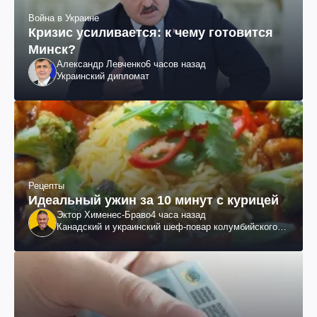
Война в Украине
Кризис усиливается: к чему готовится
Минск?
Александр Левченко
6 часов назад
Украинский дипломат
Рецепты
Идеальный ужин за 10 минут с курицей
Эктор Хименес-Браво
4 часа назад
Канадский и украинский шеф-повар колумбийского
происхождения, бизнесмен, телеведущий