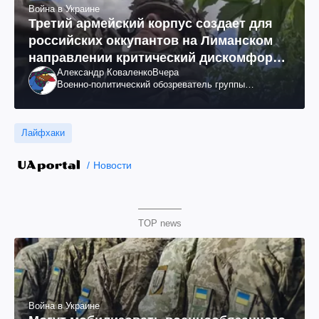
Война в Украине
Третий армейский корпус создает для
российских оккупантов на Лиманском
направлении критический дискомфорт:
Александр Коваленко
Вчера
как это удалось
Военно-политический обозреватель группы
"Информационное сопротивление"
Лайфхаки
Новости
TOP news
Война в Украине