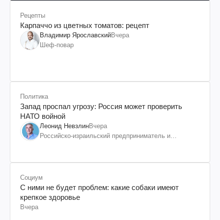
Рецепты
Карпаччо из цветных томатов: рецепт
Владимир Ярославский
Вчера
Шеф-повар
Политика
Запад проспал угрозу: Россия может проверить
НАТО войной
Леонид Невзлин
Вчера
Российско-израильский предприниматель и
общественный деятель, бывший вице-президент
"ЮКОСа"
Социум
С ними не будет проблем: какие собаки имеют
крепкое здоровье
Вчера