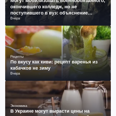
Могут мобилизовать военнообязанного,
окончившего колледж, но не
поступившего в вуз: объяснение
Вчера
юриста
Рецепты
По вкусу как киви: рецепт варенья из
кабачков не зиму
Вчера
Экономика
В Украине могут вырасти цены на