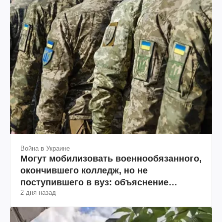
Война в Украине
Могут мобилизовать военнообязанного,
окончившего колледж, но не
поступившего в вуз: объяснение
2 дня назад
юриста