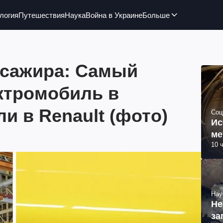
логия
Путешествия
Наука
Война в Украине
Больше
ссажира: Самый
ктромобиль в
и в Renault (фото)
Соц
Ис
ме
10 
Нау
Не
за