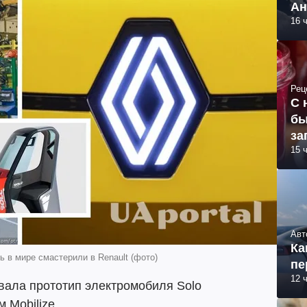
Ан
16 
Рец
С 
бы
за
15 
Авт
Ка
 в мире смастерили в Renault (фото)
пе
12 
вала прототип электромобиля Solo
 Mobilize.