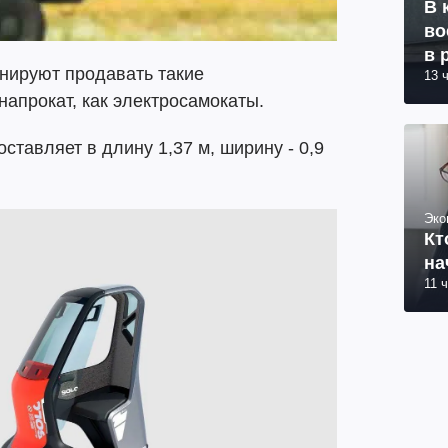
В 
во
в 
анируют продавать такие
13 
напрокат, как электросамокаты.
составляет в длину 1,37 м, ширину - 0,9
Эко
Кт
на
11 