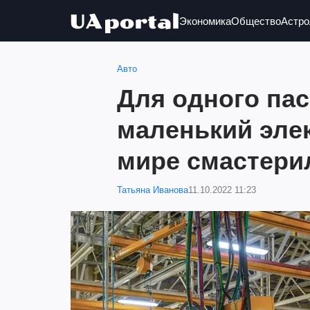
Экономика
Общество
Астро
Авто
Для одного па
маленький эле
мире смастерил
Татьяна Иванова
11.10.2022 11:23