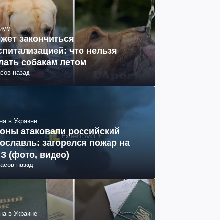
иум
жет закончиться
спитализацией: что нельзя
лать собакам летом
асов назад
на в Украине
оны атаковали российский
ославль: загорелся пожар на
З (фото, видео)
часов назад
на в Украине