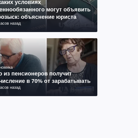
каких условиях
еннообязанного могут объявить
розыск: объяснение юриста
часов назад
номика
о из пенсионеров получит
числение в 70% от зарабатывать
часов назад