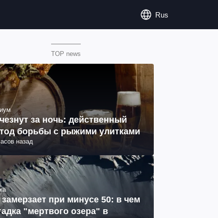
Rus
TOP news
иум
чезнут за ночь: действенный
тод борьбы с рыжими улитками
часов назад
ка
 замерзает при минусе 50: в чем
гадка "мертвого озера" в