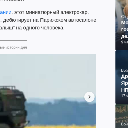
ании
, этот миниатюрный электрокар,
Соц
м, дебютирует на Парижском автосалоне
Мо
малыш" на одного человека.
го
де
9 ч
ые истории дня
Вой
Др
Яр
НП
17 
Вой