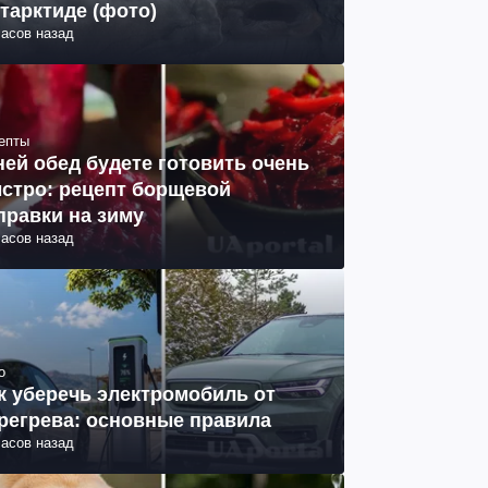
тарктиде (фото)
часов назад
епты
ней обед будете готовить очень
стро: рецепт борщевой
правки на зиму
часов назад
о
к уберечь электромобиль от
регрева: основные правила
часов назад