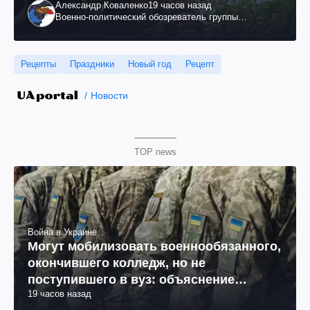
Александр Коваленко
19 часов назад
как это удалось
Военно-политический обозреватель группы
"Информационное сопротивление"
Рецепты
Праздники
Новый год
Рецепт
Новости
TOP news
Война в Украине
Могут мобилизовать военнообязанного,
окончившего колледж, но не
поступившего в вуз: объяснение
19 часов назад
юриста