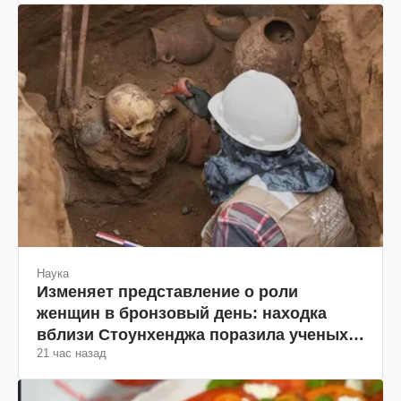
"ЮКОСа"
Наука
Изменяет представление о роли
женщин в бронзовый день: находка
вблизи Стоунхенджа поразила ученых
21 час назад
(фото)