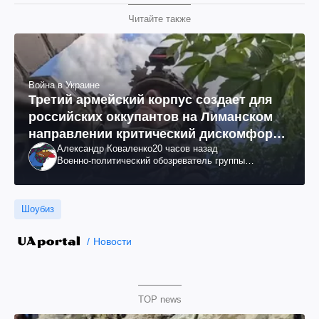
Читайте также
Война в Украине
Третий армейский корпус создает для
российских оккупантов на Лиманском
направлении критический дискомфорт:
Александр Коваленко
20 часов назад
как это удалось
Военно-политический обозреватель группы
"Информационное сопротивление"
Шоубиз
Новости
TOP news