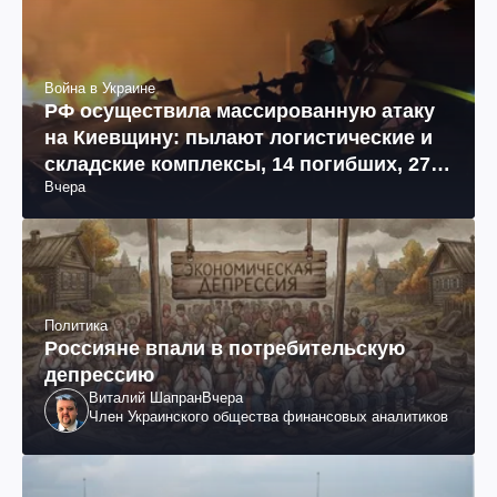
Война в Украине
РФ осуществила массированную атаку
на Киевщину: пылают логистические и
складские комплексы, 14 погибших, 27
Вчера
раненых (фото, видео)
Политика
Россияне впали в потребительскую
депрессию
Виталий Шапран
Вчера
Член Украинского общества финансовых аналитиков