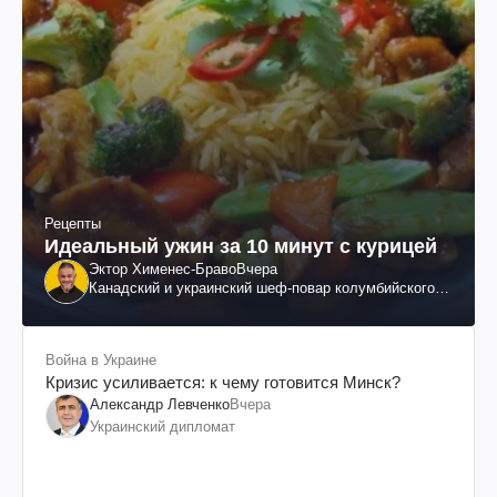
Рецепты
Идеальный ужин за 10 минут с курицей
Эктор Хименес-Браво
Вчера
Канадский и украинский шеф-повар колумбийского
происхождения, бизнесмен, телеведущий
Война в Украине
Кризис усиливается: к чему готовится Минск?
Александр Левченко
Вчера
Украинский дипломат