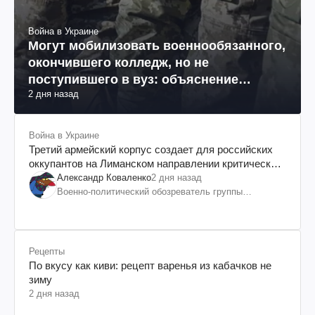
Война в Украине
Могут мобилизовать военнообязанного,
окончившего колледж, но не
поступившего в вуз: объяснение
2 дня назад
юриста
Война в Украине
Третий армейский корпус создает для российских
оккупантов на Лиманском направлении критический
дискомфорт: как это удалось
Александр Коваленко
2 дня назад
Военно-политический обозреватель группы
"Информационное сопротивление"
Рецепты
По вкусу как киви: рецепт варенья из кабачков не
зиму
2 дня назад