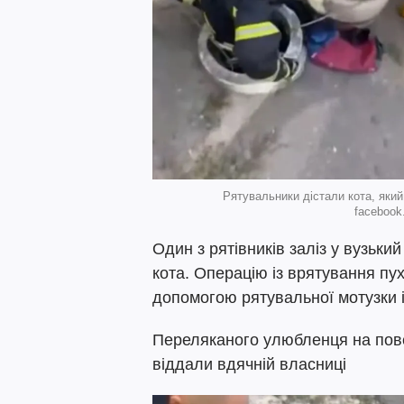
Рятувальники дістали кота, який
faceboo
Один з рятівників заліз у вузьки
кота. Операцію із врятування пу
допомогою рятувальної мотузки і
Переляканого улюбленця на пове
віддали вдячній власниці