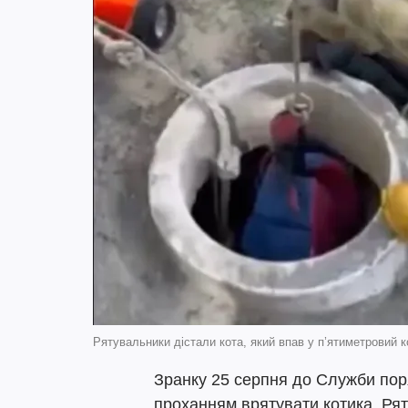
Рятувальники дістали кота, який впав у п’ятиметрови
Зранку 25 серпня до Служби пор
проханням врятувати котика. Рят