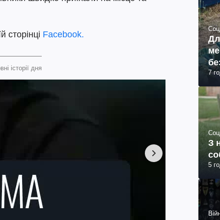
.
Соц
й сторінці
Facebook.
Дл
ме
бе
вні історії дня
7 г
Соц
З 
со
5 г
Війн