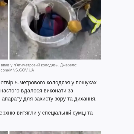
 впав у п’ятиметровий колодязь. Джерело:
k.com/MNS.GOV.UA
й отвір 5-метрового колодязя у пошуках
хнастого вдалося виконати за
 апарату для захисту зору та дихання.
рхню витягли у спеціальній сумці та