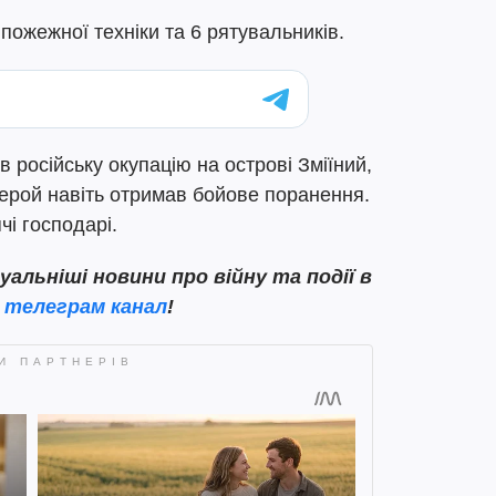
ожежної техніки та 6 рятувальників.
в російську окупацію на острові Зміїний,
герой навіть отримав бойове поранення.
і господарі.
льніші новини про війну та події в
ш
телеграм канал
!