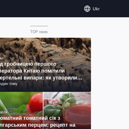
Ukr
TOP news
ка
д гробницею першого
ператора Китаю помітили
ертельні випари: як утворились
годин тому
ото)
епти
оматний томатний сік з
лгарським перцем: рецепт на