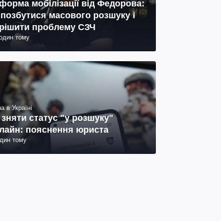
форма мобілізації від Федорова:
 позбутися масового розшуку і
рішити проблему СЗЧ
годин тому
а в Україні
 зняти статус "у розшуку"
лайн: пояснення юриста
один тому