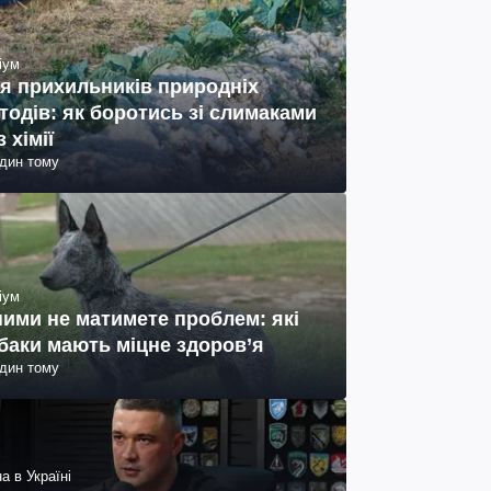
іум
я прихильників природніх
тодів: як боротись зі слимаками
з хімії
один тому
іум
ними не матимете проблем: які
баки мають міцне здоров’я
один тому
а в Україні