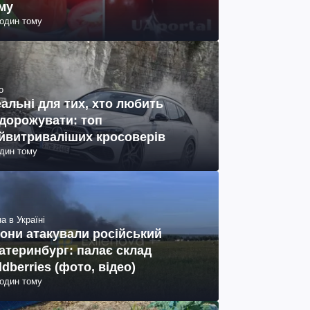
му
годин тому
о
еальні для тих, хто любить
дорожувати: топ
йвитриваліших кросоверів
один тому
а в Україні
они атакували російський
атеринбург: палає склад
ldberries (фото, відео)
годин тому