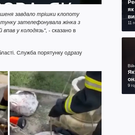
Ре
як
ошеня завдало трішки клопоту
ви
тунку зателефонувала жінка з
11 
 впав у колодязь"
, - сказано в
бласті. Служба порятунку одразу
Війн
Як
он
9 г