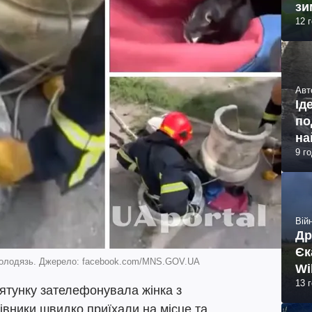
зи
12 
Авт
Ід
по
на
9 г
Війн
Др
Єк
й колодязь. Джерело: facebook.com/MNS.GOV.UA
Wi
13 
ятунку зателефонувала жінка з
івники швидко приїхали на місце та