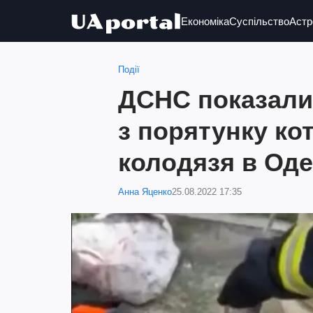
Економіка
Суспільство
Астр
Події
ДСНС показали
з порятунку кот
колодязя в Одес
Анна Яценко
25.08.2022 17:35