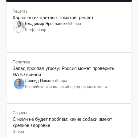
Рецепты
Карпаччо из цветных томатов: рецепт
Владимир Ярославский
Вчера
Шеф-повар
Политика
Запад проспал угрозу: Россия может проверить
НАТО войной
Леонид Невзлин
Вчера
Российско-израильский предприниматель и
общественный деятель, бывший вице-президент
"ЮКОСа"
Социум
С ними не будет проблем: какие собаки имеют
крепкое здоровье
Вчера