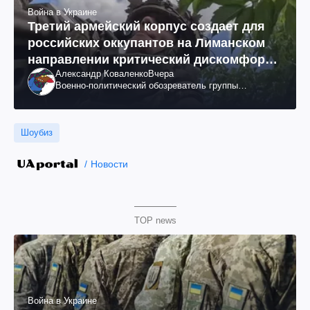
Война в Украине
Третий армейский корпус создает для
российских оккупантов на Лиманском
направлении критический дискомфорт:
Александр Коваленко
Вчера
как это удалось
Военно-политический обозреватель группы
"Информационное сопротивление"
Шоубиз
Новости
TOP news
Война в Украине