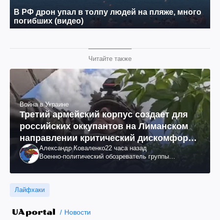
Читайте также
Война в Украине
Третий армейский корпус создает для
российских оккупантов на Лиманском
направлении критический дискомфорт:
Александр Коваленко
22 часа назад
как это удалось
Военно-политический обозреватель группы
"Информационное сопротивление"
Лайфхаки
Новости