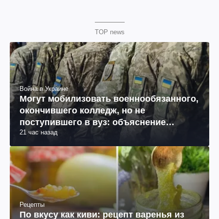
TOP news
Война в Украине
Могут мобилизовать военнообязанного,
окончившего колледж, но не
поступившего в вуз: объяснение
21 час назад
юриста
Рецепты
По вкусу как киви: рецепт варенья из