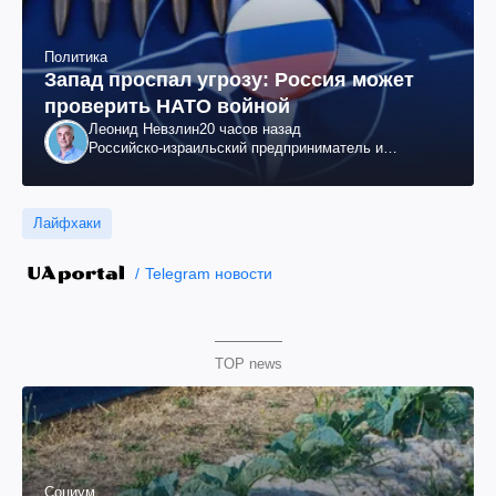
Политика
Запад проспал угрозу: Россия может
проверить НАТО войной
Леонид Невзлин
20 часов назад
Российско-израильский предприниматель и
общественный деятель, бывший вице-президент
"ЮКОСа"
Лайфхаки
Telegram новости
TOP news
Социум