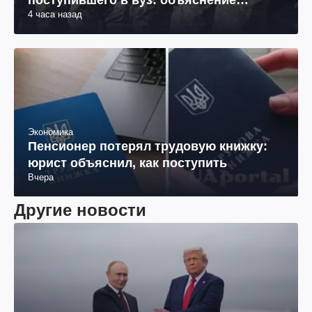
поступившего в вуз: объяснение
4 часа назад
юриста
Экономика
Пенсионер потерял трудовую книжку:
юрист объяснил, как поступить
Вчера
Другие новости