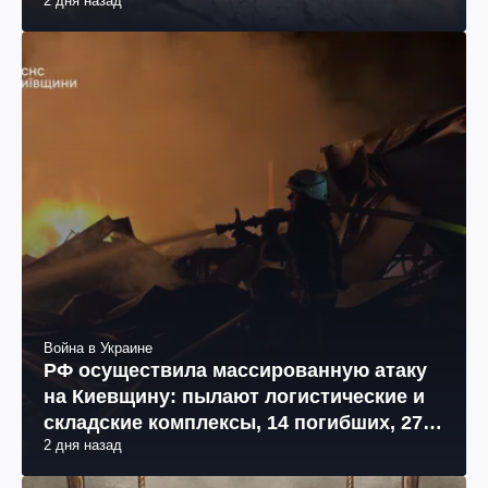
2 дня назад
Война в Украине
РФ осуществила массированную атаку
на Киевщину: пылают логистические и
складские комплексы, 14 погибших, 27
2 дня назад
раненых (фото, видео)