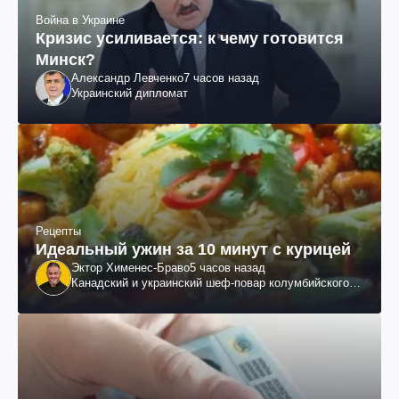
Война в Украине
Кризис усиливается: к чему готовится
Минск?
Александр Левченко
7 часов назад
Украинский дипломат
Рецепты
Идеальный ужин за 10 минут с курицей
Эктор Хименес-Браво
5 часов назад
Канадский и украинский шеф-повар колумбийского
происхождения, бизнесмен, телеведущий