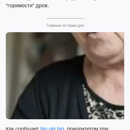
"горимости" дров.
Главные истории дня
Как сообщает
bio.ukr.bio
, приоритетом при