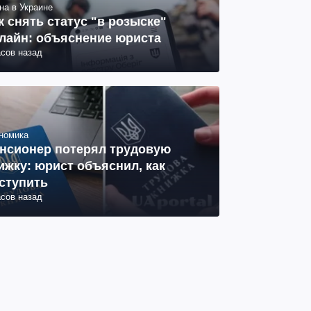
на в Украине
к снять статус "в розыске"
лайн: объяснение юриста
асов назад
номика
нсионер потерял трудовую
ижку: юрист объяснил, как
ступить
асов назад