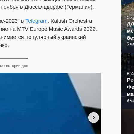
 ноября в Дюссельдорфе (Германия).
Соц
ие-2023" в
Telegram
, Kalush Orchestra
Дл
ние на MTV Europe Music Awards 2022.
ме
анимается популярный украинский
бе
5 ч
нко.
ые истории дня
Вой
Ре
Фе
ма
9 ч
пр