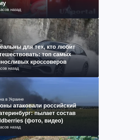
му
часов назад
о
еальны для тех, кто любит
тешествовать: топ самых
носливых кроссоверов
асов назад
на в Украине
оны атаковали российский
атеринбург: пылает состав
ldberries (фото, видео)
часов назад