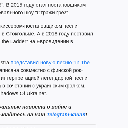
!". В 2015 году стал постановщиком
евального шоу "Стражи грез".
ежиссером-постановщиком песни
в Стокгольме. А в 2018 году поставил
 the Ladder" на Евровидении в
estra
представил новую песню "In The
писана совместно с финской рок-
 интерпретацией легендарной песни
а в сочетании с украинским фолком.
hadows Of Ukraine".
альные новости о войне и
сывайтесь на наш
Telegram-канал
!