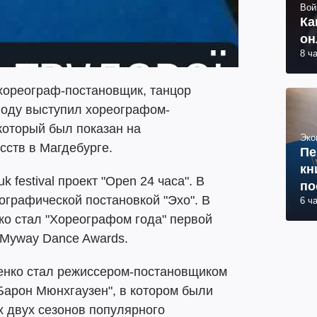
Вой
Ка
он
8 ч
хореограф-постановщик, танцор
году выступил хореографом-
который был показан на
Эко
ств в Магдебурге.
Пе
кн
k festival проект "Open 24 часа". В
по
ографической постановкой "Эхо". В
6 ч
ко стал "Хореографом года" первой
 Myway Dance Awards.
ченко стал режиссером-постановщиком
Барон Мюнхгаузен", в котором были
х двух сезонов популярного