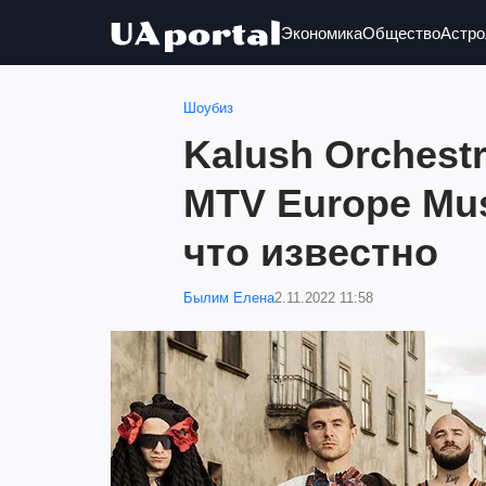
Экономика
Общество
Астро
Шоубиз
Kalush Orchest
MTV Europe Mus
что известно
Былим Елена
2.11.2022 11:58