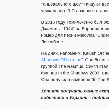
танцевального шоу "Танцуют все
уникального 3-D лазерного танц
В 2016 году Томильченко был р
Джамалы "1944" на Евровидении 
номер для песни Melovina "Under
Лиссабоне.
На днях, напомним, Kalush Orch
Shadows Of Ukraine".
Она была за
группой The Rasmus. Сингл стал
финнов In the Shadows 2003 год
Она получила название "In The S
Хотите получать самые акту
событиях в Украине – подпи