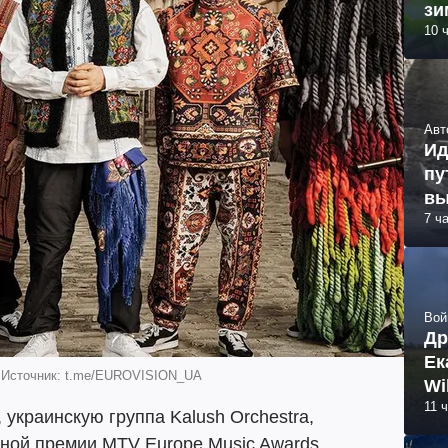
зи
10 
Авт
Ид
пу
вы
7 ч
Вой
Др
Ек
. Источник: t.me/EUROVISION_UA
Wi
11 
украинскую группа Kalush Orchestra,
дной премии MTV Europe Music Awards