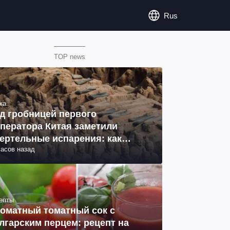
Rus
TOP news
ка
д гробницей первого
ператора Китая заметили
ертельные испарения: как
часов назад
разовались (фото)
епты
оматный томатный сок с
лгарским перцем: рецепт на