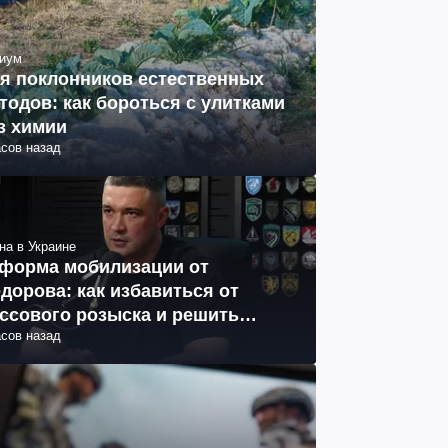
иум
я поклонников естественных
тодов: как бороться с улитками
з химии
асов назад
на в Украине
форма мобилизации от
дорова: как избавиться от
ссового розыска и решить
асов назад
облему СОЧ