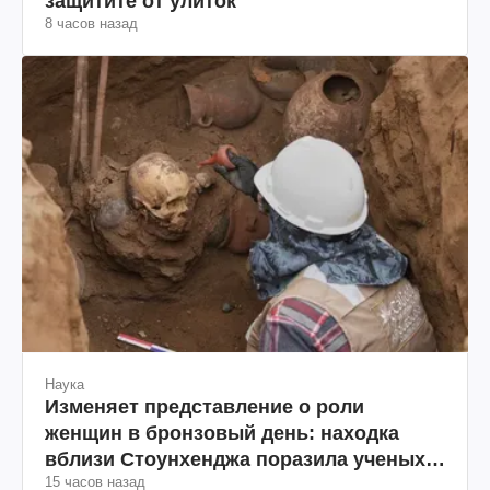
защитите от улиток
8 часов назад
Наука
Изменяет представление о роли
женщин в бронзовый день: находка
вблизи Стоунхенджа поразила ученых
15 часов назад
(фото)