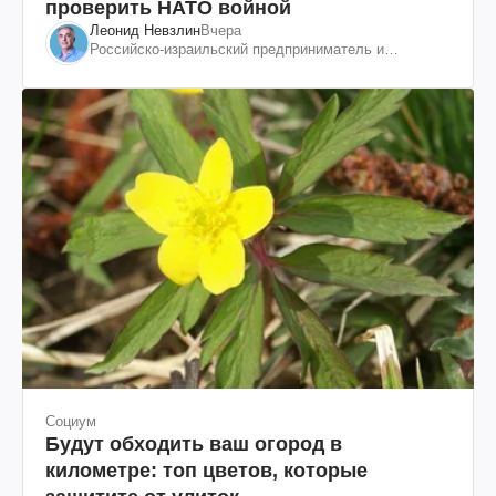
проверить НАТО войной
Леонид Невзлин
Вчера
Российско-израильский предприниматель и
общественный деятель, бывший вице-президент
"ЮКОСа"
Социум
Будут обходить ваш огород в
километре: топ цветов, которые