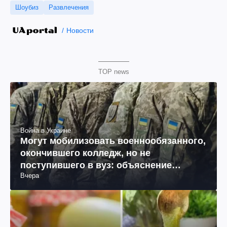
Шоубиз
Развлечения
Новости
TOP news
Война в Украине
Могут мобилизовать военнообязанного,
окончившего колледж, но не
поступившего в вуз: объяснение
Вчера
юриста