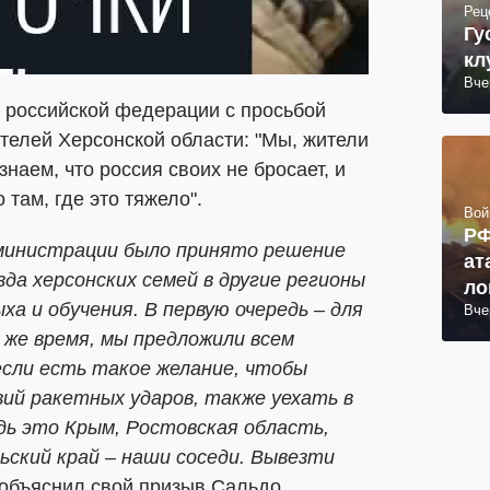
Рец
Гу
кл
Вче
у российской федерации с просьбой
телей Херсонской области: "Мы, жители
знаем, что россия своих не бросает, и
 там, где это тяжело".
Вой
РФ
дминистрации было принято решение
ат
да херсонских семей в другие регионы
ло
а и обучения. В первую очередь – для
Вче
ко
 же время, мы предложили всем
ра
если есть такое желание, чтобы
ий ракетных ударов, также уехать в
едь это Крым, Ростовская область,
ьский край – наши соседи. Вывезти
– объяснил свой призыв Сальдо.