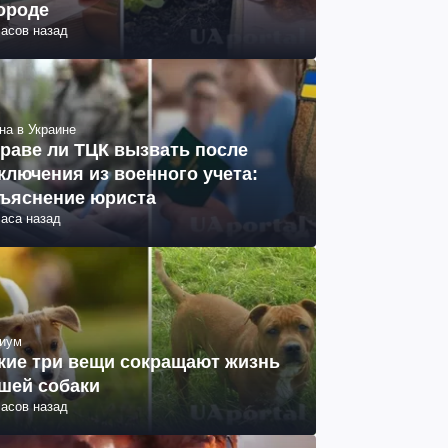
ороде
часов назад
на в Украине
раве ли ТЦК вызвать после
ключения из военного учета:
ъяснение юриста
часа назад
иум
кие три вещи сокращают жизнь
шей собаки
часов назад