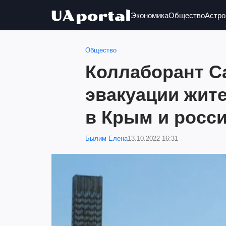
Экономика
Общество
Астро
Общество
Коллаборант С
эвакуации жит
в Крым и росси
Былим Елена
13.10.2022 16:31