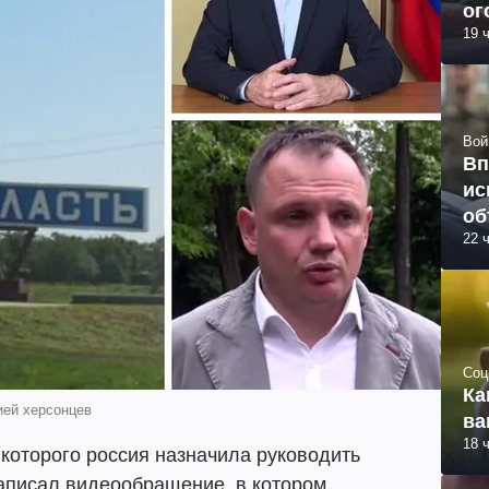
ог
19 
Вой
Вп
ис
об
22 
Соц
Ка
ией херсонцев
ва
18 
которого россия назначила руководить
аписал видеообращение, в котором