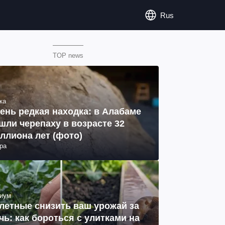
Rus
TOP news
ка
ень редкая находка: в Алабаме
шли черепаху в возрасте 32
ллиона лет (фото)
ра
иум
летные снизить ваш урожай за
чь: как бороться с улитками на