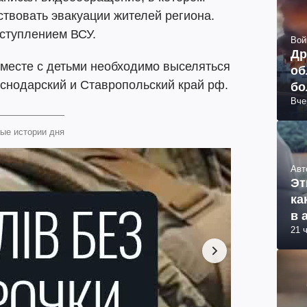
ствовать эвакуации жителей региона.
ступлением ВСУ.
Вой
Др
вместе с детьми необходимо выселяться
об
аснодарский и Ставропольский край рф.
бо
Вче
ви
ые истории дня
Авт
Эт
ка
в 
21 