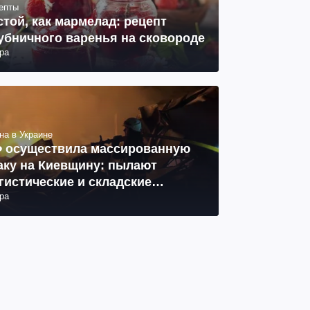
епты
стой, как мармелад: рецепт
убничного варенья на сковороде
ра
на в Украине
 осуществила массированную
аку на Киевщину: пылают
гистические и складские
ра
мплексы, 14 погибших, 27
неных (фото, видео)