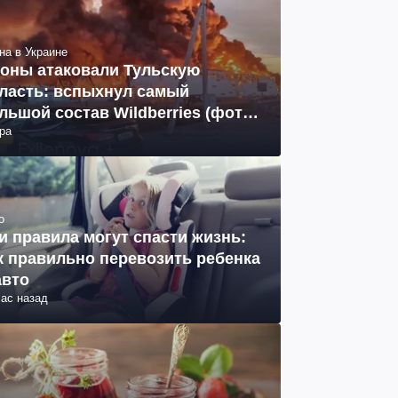
на в Украине
оны атаковали Тульскую
ласть: вспыхнул самый
льшой состав Wildberries (фото,
ра
део)
о
и правила могут спасти жизнь:
к правильно перевозить ребенка
авто
час назад