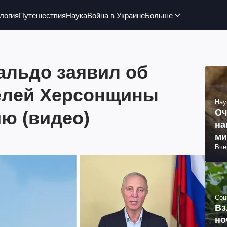
логия
Путешествия
Наука
Война в Украине
Больше
альдо заявил об
елей Херсонщины
Нау
ю (видео)
Оч
на
ми
Вче
Соц
Вз
но