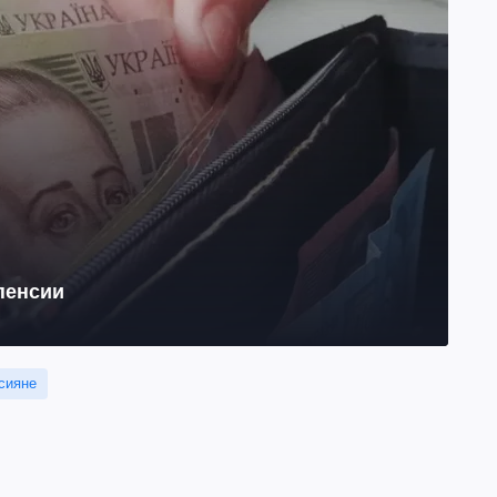
 пенсии
сияне