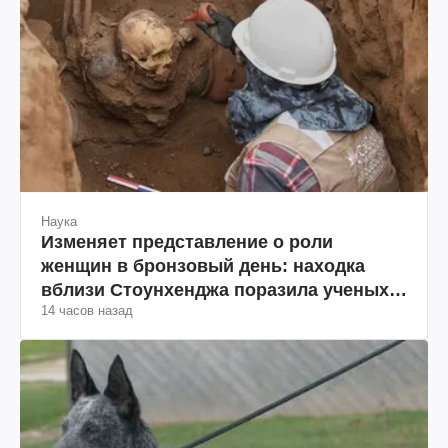
Наука
Изменяет представление о роли
женщин в бронзовый день: находка
вблизи Стоунхенджа поразила ученых
14 часов назад
(фото)