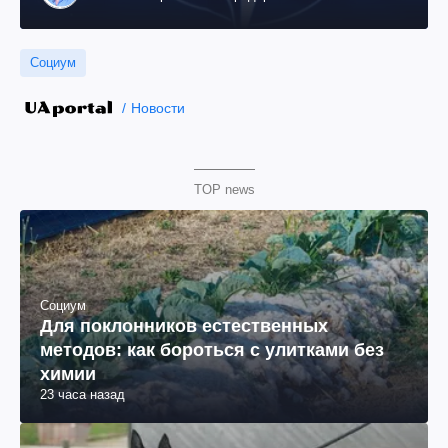
общественный деятель, бывший вице-президент
"ЮКОСа"
Социум
Новости
TOP news
Социум
Для поклонников естественных
методов: как бороться с улитками без
химии
23 часа назад