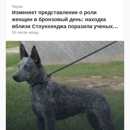
Наука
Изменяет представление о роли
женщин в бронзовый день: находка
вблизи Стоунхенджа поразила ученых
16 часов назад
(фото)