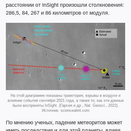
расстоянии от InSight произошли столкновения:
286,5, 84, 267 и 86 километров от модуля.
На этой диаграмме показаны траектория, взрывы в воздухе и
влияние события сентября 2021 года, а также то, как эти данные
были восприняты InSight. (Гарсия и др., Nat. Geosci., 2022).
Источник: sciencealert.com
По мнению ученых, падение метеоритов может
иметь последствия и для этой планеты, влияя