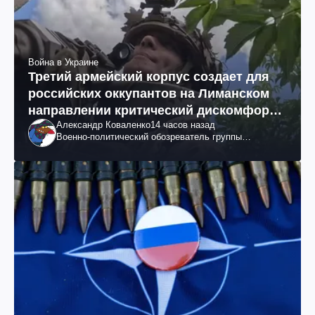
Война в Украине
Третий армейский корпус создает для
российских оккупантов на Лиманском
направлении критический дискомфорт:
Александр Коваленко
14 часов назад
как это удалось
Военно-политический обозреватель группы
"Информационное сопротивление"