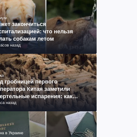
иум
жет закончиться
спитализацией: что нельзя
лать собакам летом
часов назад
ка
д гробницей первого
ператора Китая заметили
ертельные испарения: как
аса назад
разовались (фото)
на в Украине