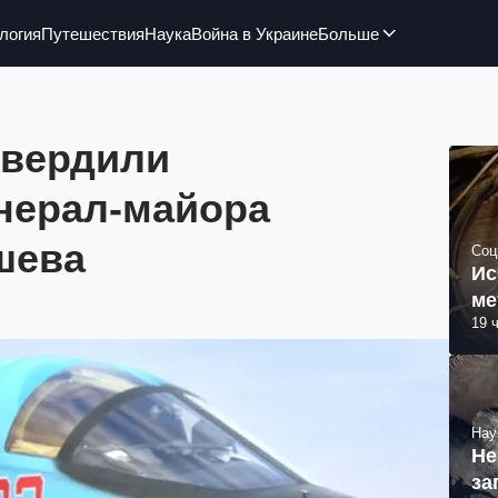
логия
Путешествия
Наука
Война в Украине
Больше
твердили
нерал-майора
шева
Соц
Ис
ме
19 
Нау
Не
за