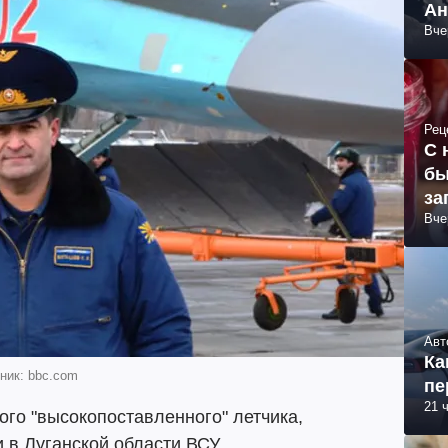
Ан
Вче
Рец
С 
бы
за
Вче
Авт
Ка
ник: bbc.com
пе
21 
го "высокопоставленного" летчика,
 в Луганской области ВСУ.