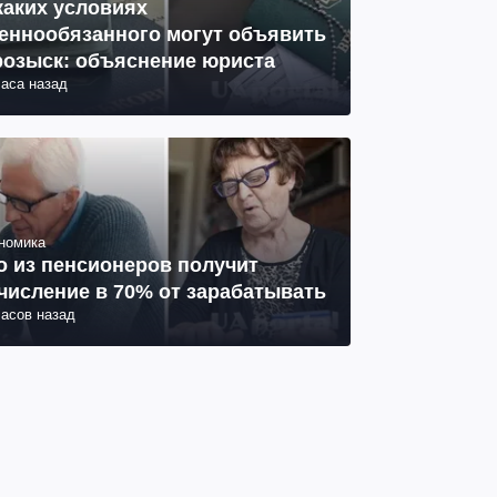
каких условиях
еннообязанного могут объявить
розыск: объяснение юриста
часа назад
номика
о из пенсионеров получит
числение в 70% от зарабатывать
часов назад