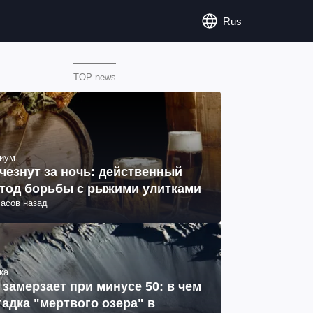
Rus
TOP news
иум
чезнут за ночь: действенный
тод борьбы с рыжими улитками
часов назад
ка
 замерзает при минусе 50: в чем
гадка "мертвого озера" в