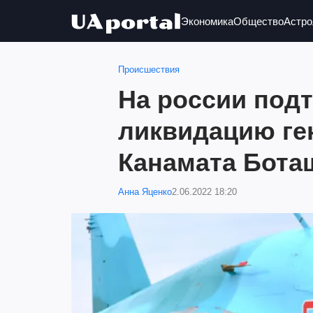
Экономика
Общество
Астро
Происшествия
На россии под
ликвидацию ге
Канамата Бота
Анна Яценко
2.06.2022 18:20