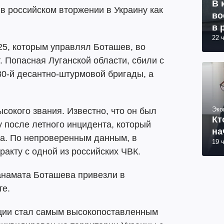
В 
 в российском вторжении в Украину как
во
в 
22 
25, которым управлял Боташев, во
. Попасная Луганской области, сбили с
0-й десантно-штурмовой бригады, а
Эко
сокого звания. Известно, что он был
Кт
у после летного инцидента, который
на
та. По непроверенным данным, в
19 
ракту с одной из российских ЧВК.
анамата Боташева привезли в
те.
ции стал самым высокопоставленным