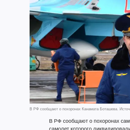
В РФ сообщают о похоронах Канамата Боташева. Источ
В РФ сообщают о похоронах само
самолет которого ликвидировали