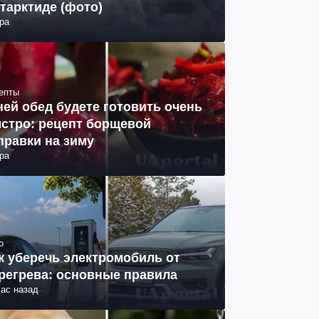
тарктиде (фото)
ра
епты
ней обед будете готовить очень
стро: рецепт борщевой
правки на зиму
ра
о
к уберечь электромобиль от
регрева: основные правила
час назад