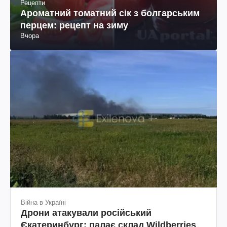
Рецепти
Ароматний томатний сік з болгарським
перцем: рецепт на зиму
Вчора
Війна в Україні
Дрони атакували російський
Єкатеринбург: палає склад Wildberries