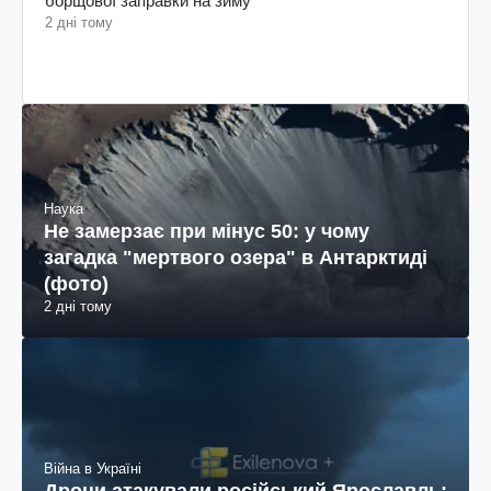
борщової заправки на зиму
2 дні тому
Наука
Не замерзає при мінус 50: у чому
загадка "мертвого озера" в Антарктиді
(фото)
2 дні тому
Війна в Україні