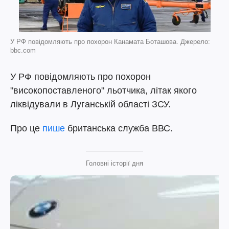
У РФ повідомляють про похорон Канамата Боташова. Джерело:
bbc.com
У РФ повідомляють про похорон
"високопоставленого" льотчика, літак якого
ліквідували в Луганській області ЗСУ.
Про це
пише
британська служба ВВС.
Головні історії дня