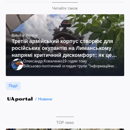
Читайте також
Війна в Україні
Третій армійський корпус створює для
російських окупантів на Лиманському
напрямі критичний дискомфорт: як це
Олександр Коваленко
19 годин тому
вдалося
Військово-політичний оглядач групи "Інформаційний
спротив"
Події
Новини
TOP news