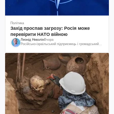
Політика
Захід проспав загрозу: Росія може
перевірити НАТО війною
Леонід Невзлін
Вчора
Російсько-ізраїльський підприємець і громадський
діяч, колишній віцепрезидент "ЮКОСа"