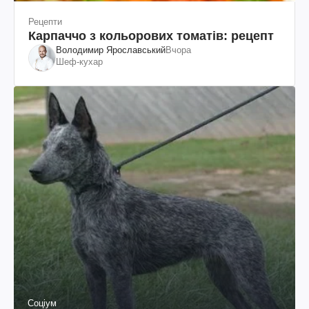
Рецепти
Карпаччо з кольорових томатів: рецепт
Володимир Ярославський
Вчора
Шеф-кухар
Соціум