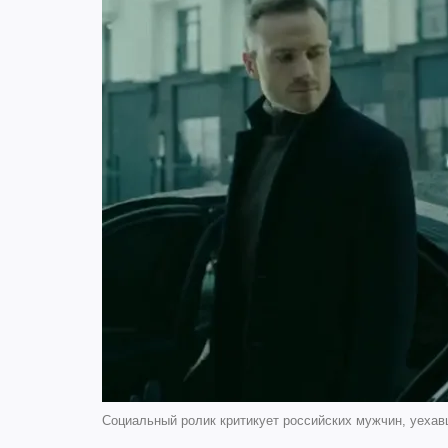
Социальный ролик критикует российских мужчин, уехавш