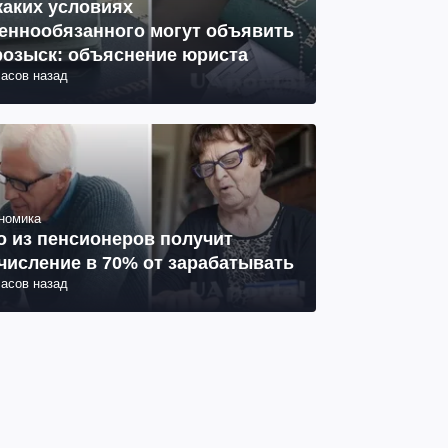
каких условиях
еннообязанного могут объявить
розыск: объяснение юриста
часов назад
номика
о из пенсионеров получит
числение в 70% от зарабатывать
часов назад