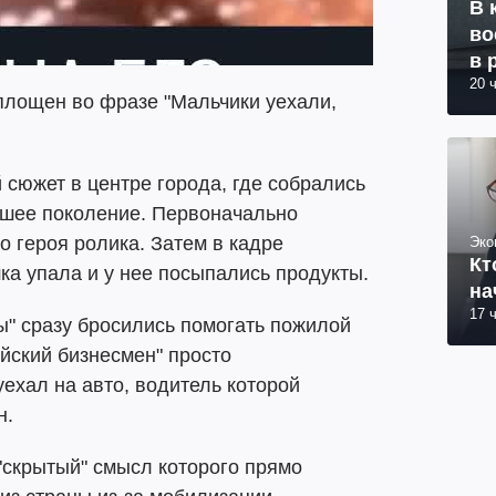
В 
во
в 
20 
площен во фразе "Мальчики уехали,
 сюжет в центре города, где собрались
ршее поколение. Первоначально
о героя ролика. Затем в кадре
Эко
Кт
а упала и у нее посыпались продукты.
на
17 
ы" сразу бросились помогать пожилой
йский бизнесмен" просто
уехал на авто, водитель которой
н.
"скрытый" смысл которого прямо