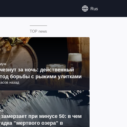
Rus
TOP news
иум
чезнут за ночь: действенный
тод борьбы с рыжими улитками
часов назад
ка
 замерзает при минусе 50: в чем
гадка "мертвого озера" в