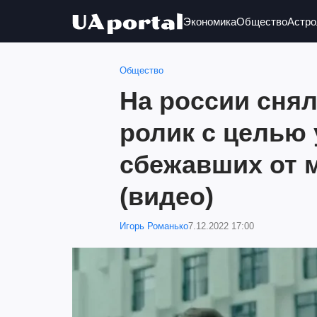
Экономика
Общество
Астро
Общество
На россии сня
ролик с целью 
сбежавших от 
(видео)
Игорь Романько
7.12.2022 17:00