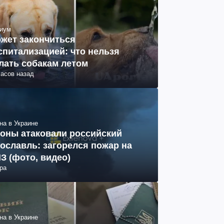
иум
жет закончиться
спитализацией: что нельзя
лать собакам летом
часов назад
на в Украине
оны атаковали российский
ославль: загорелся пожар на
З (фото, видео)
ра
на в Украине