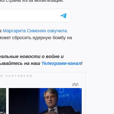
 из страны из-за мобилизации.
ка
Маргарита Симонян озвучила
 может сбросить ядерную бомбу на
альные новости о войне и
сывайтесь на наш
Телеграмм-канал
!