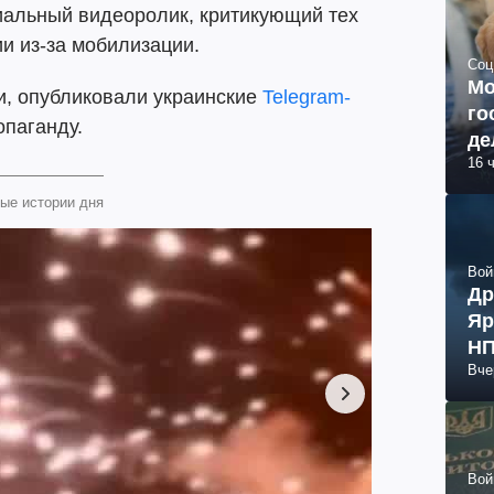
иальный видеоролик, критикующий тех
ии из-за мобилизации.
Соц
Мо
и, опубликовали украинские
Telegram-
го
опаганду.
де
16 
ые истории дня
Вой
Др
Яр
НП
Вче
Вой