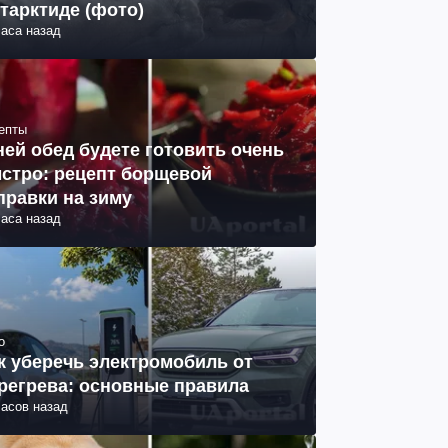
тарктиде (фото)
часа назад
епты
ней обед будете готовить очень
стро: рецепт борщевой
правки на зиму
часа назад
о
к уберечь электромобиль от
регрева: основные правила
часов назад