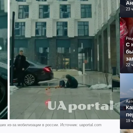
Ан
23 
Рец
С 
бы
за
22 
Авт
Ка
пе
19 
их из-за мобилизации в россии. Источник: uaportal.com