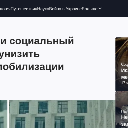
логия
Путешествия
Наука
Война в Украине
Больше
ли социальный
унизить
мобилизации
Соц
Ис
ме
17 
Нау
Не
за