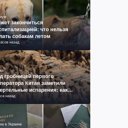
иум
жет закончиться
спитализацией: что нельзя
лать собакам летом
часов назад
ка
д гробницей первого
ператора Китая заметили
ертельные испарения: как
аса назад
разовались (фото)
на в Украине