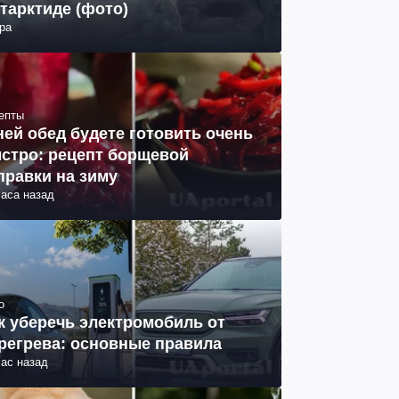
тарктиде (фото)
ра
епты
ней обед будете готовить очень
стро: рецепт борщевой
правки на зиму
часа назад
о
к уберечь электромобиль от
регрева: основные правила
час назад