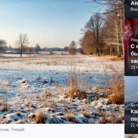
Ан
Вче
Рец
С 
бы
за
23 
Авт
Ка
пе
21 
чник: Freepik