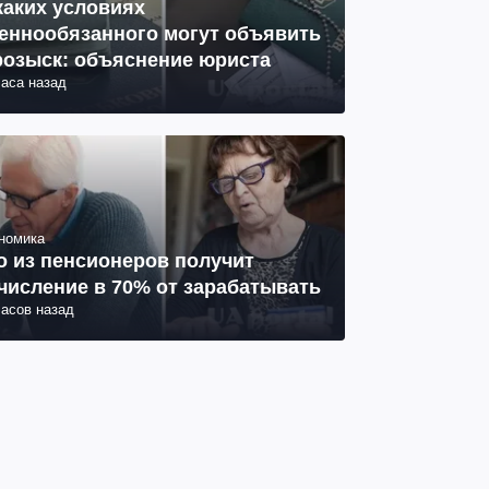
каких условиях
еннообязанного могут объявить
розыск: объяснение юриста
часа назад
номика
о из пенсионеров получит
числение в 70% от зарабатывать
часов назад