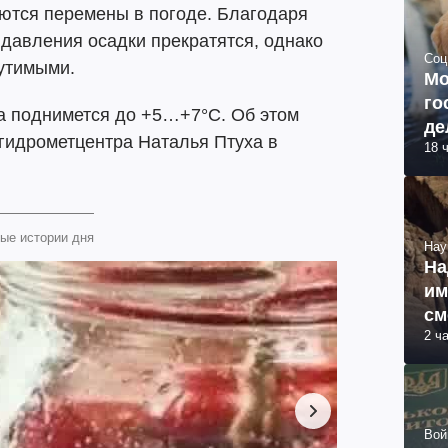
аются перемены в погоде. Благодаря
давления осадки прекратятся, однако
Соц
утимыми.
Мо
го
ра поднимется до +5…+7°C. Об этом
де
 гидрометцентра Наталья Птуха в
18 
ые истории дня
Нау
На
им
см
2 ч
об
Вой