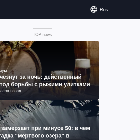
Rus
TOP news
иум
чезнут за ночь: действенный
тод борьбы с рыжими улитками
часов назад
ка
 замерзает при минусе 50: в чем
гадка "мертвого озера" в