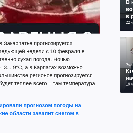
В 
во
в 
22 
в Закарпатье прогнозируется
следующей недели с 10 февраля в
твенно сухая погода. Ночью
Эко
-3...-9°C, а в Карпатах возможно
Кт
большинстве регионов прогнозируется
на
 будет теплее всего – там температура
19 
ировали прогнозом погоды на
акие области завалит снегом в