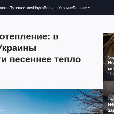
логия
Путешествия
Наука
Война в Украине
Больше
отепление: в
 Украины
и весеннее тепло
Соц
Ис
ме
18 
Нау
Не
за