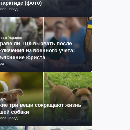
тарктиде (фото)
асов назад
на в Украине
раве ли ТЦК вызвать после
ключения из военного учета:
ъяснение юриста
ра
иум
кие три вещи сокращают жизнь
шей собаки
часа назад