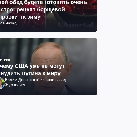
ней обед будете готовить очень
стро: рецепт борщевой
правки на зиму
аса назад
итика
чему США уже не могут
нудить Путина к миру
Вадим Денисенко
17 часов назад
Журналист