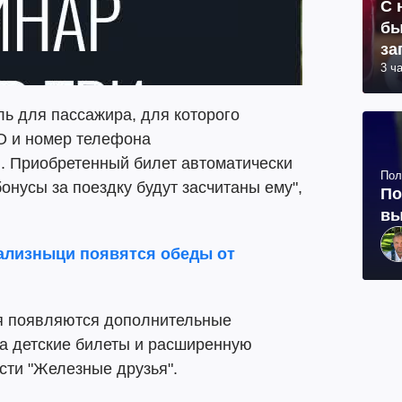
С 
бы
за
3 ч
ь для пассажира, для которого
ИО и номер телефона
). Приобретенный билет автоматически
Пол
бонусы за поездку будут засчитаны ему",
По
вы
зализныци появятся обеды от
я появляются дополнительные
за детские билеты и расширенную
сти "Железные друзья".