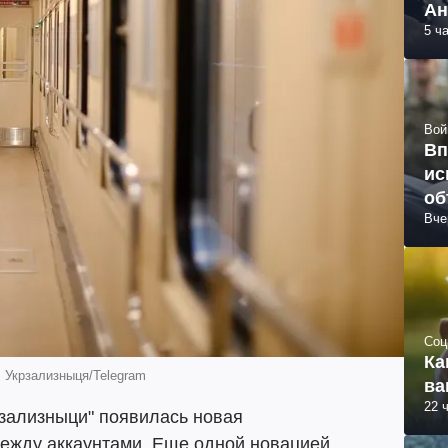
Ан
5 ч
Вой
Вп
ис
об
Вче
Соц
Ка
: Укрзализныця/Telegram
ва
22 
зализныци" появилась новая
между аккаунтами. Еще одной новацией