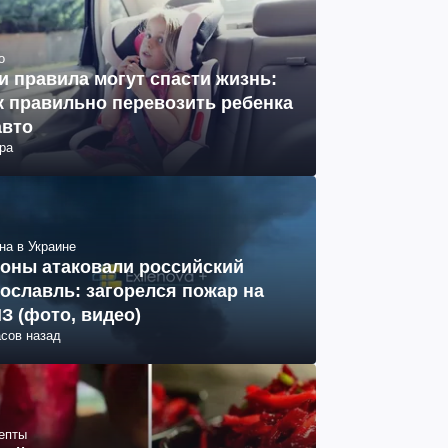
о
и правила могут спасти жизнь:
к правильно перевозить ребенка
авто
ра
на в Украине
оны атаковали российский
ославль: загорелся пожар на
З (фото, видео)
асов назад
епты