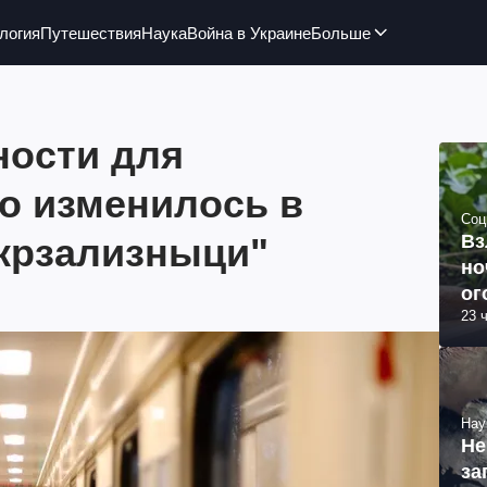
логия
Путешествия
Наука
Война в Украине
Больше
ости для
о изменилось в
Соц
крзализныци"
Вз
но
ог
23 
Нау
Не
за