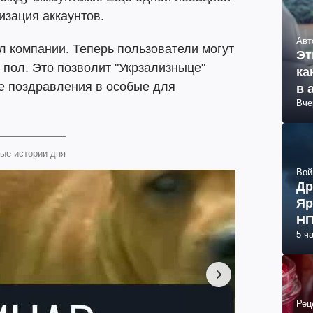
изация аккаунтов.
Авт
л компании. Теперь пользователи могут
Эт
 пол. Это позволит "Укрзализныце"
ка
е поздравления в особые для
в 
Вче
ые истории дня
Вой
Др
Яр
НП
5 ч
Рец