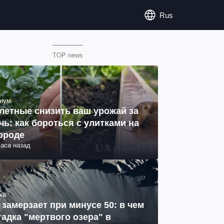
Rus
TOP news
иум
летные снизить ваш урожай за
чь: как бороться с улитками на
ороде
часа назад
ка
 замерзает при минусе 50: в чем
гадка "мертвого озера" в