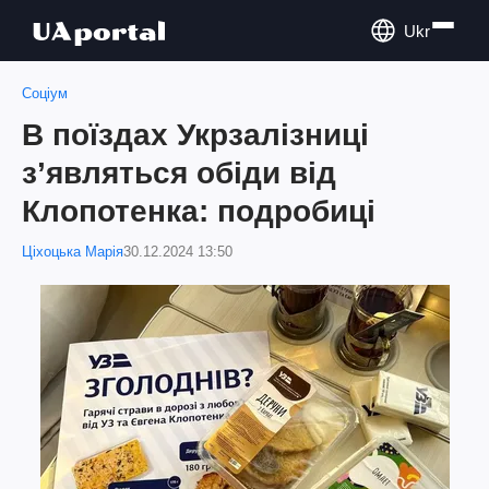
Ukr
Соціум
В поїздах Укрзалізниці
зʼявляться обіди від
Клопотенка: подробиці
Ціхоцька Марія
30.12.2024 13:50