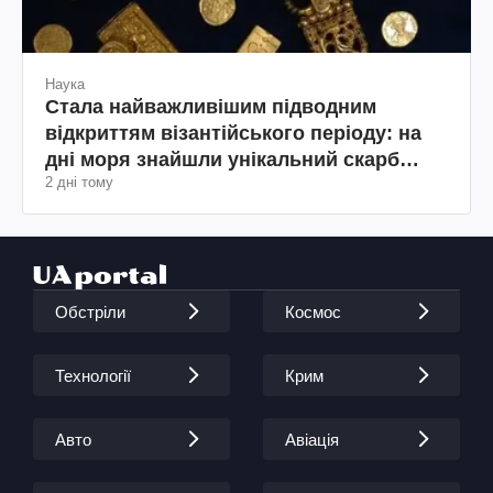
Наука
Стала найважливішим підводним
відкриттям візантійського періоду: на
дні моря знайшли унікальний скарб
2 дні тому
(фото)
Обстріли
Космос
Технології
Крим
Авто
Авіація