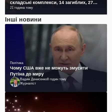
складські комплекси, 14 загиблих, 27
21 година тому
поранених (фото, відео)
Інші новини
Політика
Чому США вже не можуть змусити
Путіна до миру
Вадим Денисенко
8 годин тому
Журналіст