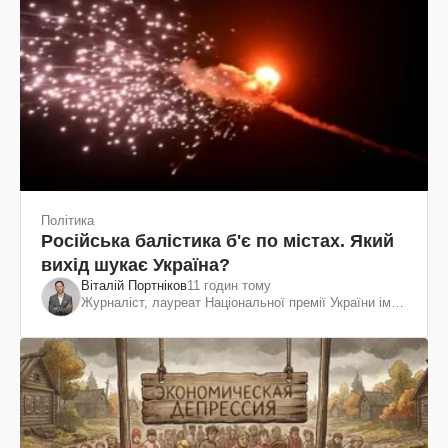
Політика
Російська балістика б'є по містах. Який
вихід шукає Україна?
Віталій Портніков
11 годин тому
Журналіст, лауреат Національної премії України ім.
Шевченка