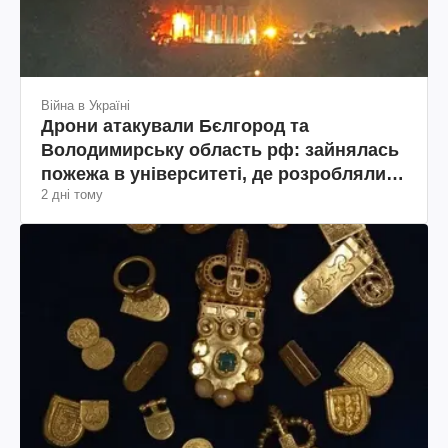
Війна в Україні
Дрони атакували Бєлгород та
Володимирську область рф: зайнялась
пожежа в університеті, де розробляли
2 дні тому
дрони та склад Wildberries(фото, відео)