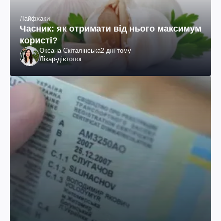
Лайфхаки
Часник: як отримати від нього максимум
користі?
Оксана Скіталінська
2 дні тому
Лікар-дієтолог