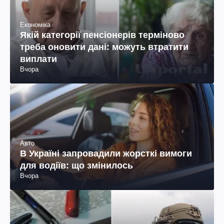
Економіка
Якій категорії пенсіонерів терміново
треба оновити дані: можуть втратити
виплати
Вчора
Авто
В Україні запровадили жорсткі вимоги
для водіїв: що змінилось
Вчора