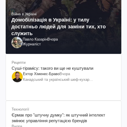
Війна в Україні
Домобілізація в Україні: у тилу
достатньо людей для заміни тих, хто
служить
Павло Казарін
Вчора
Журналіст
Рецепти
Суші-тірамісу: такого ви ще не куштували
Ектор Хіменес-Браво
Вчора
Канадський та український шеф-кухар
колумбійського походження, бізнесмен, телеведучий
Технології
Єрмак про "штучну думку": як штучний інтелект
змінює управління репутацією брендів
Вчора