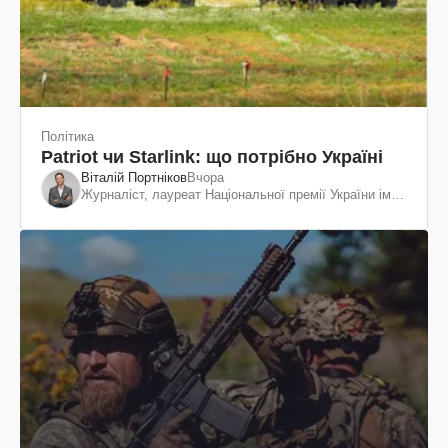
Політика
Patriot чи Starlink: що потрібно Україні
Віталій Портніков
Вчора
Журналіст, лауреат Національної премії України ім.
Шевченка