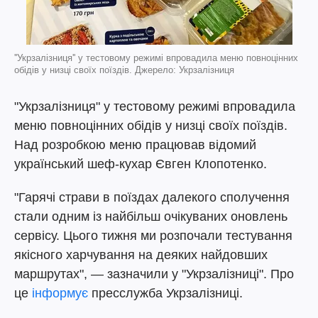
''Укрзалізниця'' у тестовому режимі впровадила меню повноцінних
обідів у низці своїх поїздів. Джерело: Укрзалізниця
"Укрзалізниця" у тестовому режимі впровадила
меню повноцінних обідів у низці своїх поїздів.
Над розробкою меню працював відомий
український шеф-кухар Євген Клопотенко.
"Гарячі страви в поїздах далекого сполучення
стали одним із найбільш очікуваних оновлень
сервісу. Цього тижня ми розпочали тестування
якісного харчування на деяких найдовших
маршрутах", — зазначили у "Укрзалізниці". Про
це
інформує
пресслужба Укрзалізниці.