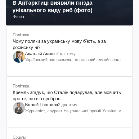
В Антарктиці виявили гнізда
унікального виду риб (фото)
Вчора
Політика
Чому поляки за українську мову б'ють, а за
російську ні?
Анатолій Амелін
2 дні тому
Український підприємець, державний службовець і
громадський діяч
Політика
Кремль згадує, що Сталін подарував, але мовчить
про те, що він відібрав
Віталій Портніков
2 дні тому
Журналіст, лауреат Національної премії України ім.
Шевченка
Соціум