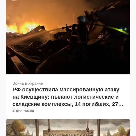
Война в Украине
РФ осуществила массированную атаку
на Киевщину: пылают логистические и
складские комплексы, 14 погибших, 27
2 дня назад
раненых (фото, видео)