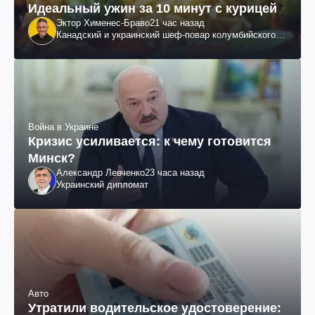
Идеальный ужин за 10 минут с курицей
Эктор Хименес-Браво
21 час назад
Канадский и украинский шеф-повар колумбийского
происхождения, бизнесмен, телеведущий
Война в Украине
Кризис усиливается: к чему готовится
Минск?
Александр Левченко
23 часа назад
Украинский дипломат
Авто
Утратили водительское удостоверение: