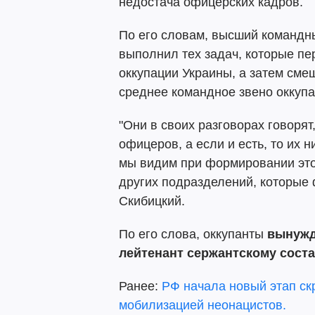
недостача офицерских кадров.
По его словам, высший командн
выполнил тех задач, которые пе
оккупации Украины, а затем см
среднее командное звено оккуп
"Они в своих разговорах говорят
офицеров, а если и есть, то их н
мы видим при формировании этог
других подразделений, которые 
Скибицкий.
По его слова, оккупанты
вынужд
лейтенант сержантскому соста
Ранее:
РФ начала новый этап с
мобилизацией неонацистов.