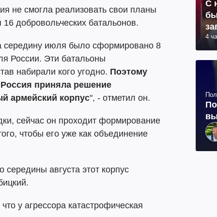
С 
сия не смогла реализовать свои планы
бы
 16 добровольческих батальонов.
за
4 ч
а середину июля было сформировано 8
ля России. Эти батальоны
став набирали кого угодно.
Поэтому
 Россия приняла решение
Пол
й армейский корпус
", - отметил он.
По
вы
дки, сейчас он проходит формирование
ого, чтобы его уже как объединение
о середины августа этот корпус
бицкий.
 что у агрессора катастрофическая