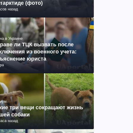
тарктиде (фото)
асов назад
на в Украине
раве ли ТЦК вызвать после
ключения из военного учета:
ъяснение юриста
ра
иум
кие три вещи сокращают жизнь
шей собаки
часа назад