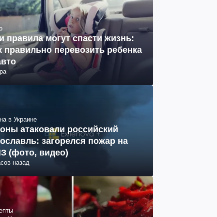
о
и правила могут спасти жизнь:
к правильно перевозить ребенка
авто
ра
на в Украине
оны атаковали российский
ославль: загорелся пожар на
З (фото, видео)
асов назад
епты