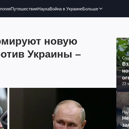
логия
Путешествия
Наука
Война в Украине
Больше
рмируют новую
ротив Украины –
Соц
Вз
но
ог
23 
Нау
Не
за