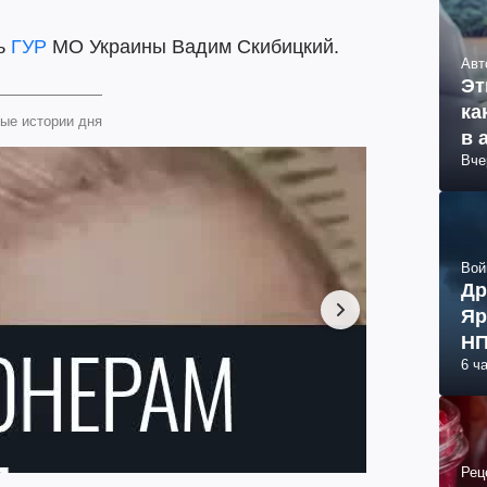
ль
ГУР
МО Украины Вадим Скибицкий.
Авт
Эт
ка
ые истории дня
в 
Вче
Вой
Др
Яр
НП
6 ч
Рец