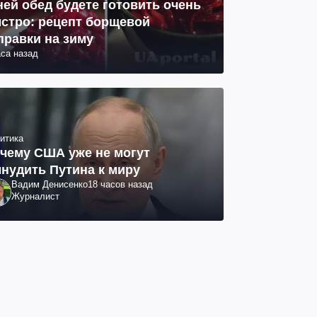
ней обед будете готовить очень
стро: рецепт борщевой
правки на зиму
аса назад
итика
чему США уже не могут
нудить Путина к миру
Вадим Денисенко
18 часов назад
Журналист