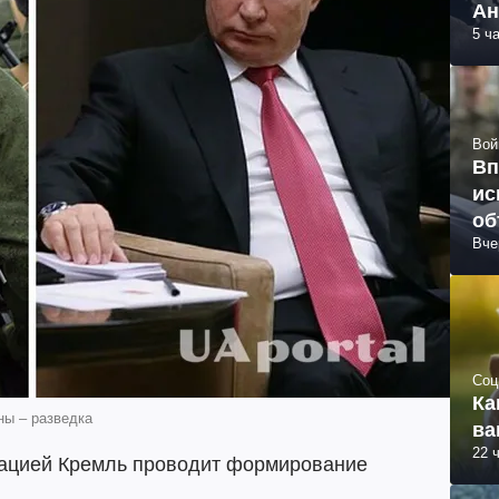
Ан
5 ч
Вой
Вп
ис
об
Вче
Соц
Ка
ны – разведка
ва
22 
ацией Кремль проводит формирование