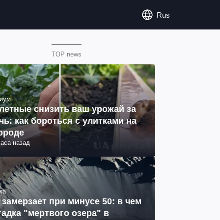
Rus
TOP news
иум
летные снизить ваш урожай за
чь: как бороться с улитками на
ороде
часа назад
ка
 замерзает при минусе 50: в чем
гадка "мертвого озера" в