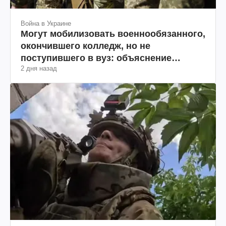
Война в Украине
Могут мобилизовать военнообязанного,
окончившего колледж, но не
поступившего в вуз: объяснение
2 дня назад
юриста