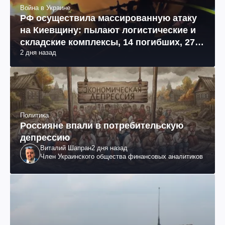
Война в Украине
РФ осуществила массированную атаку
на Киевщину: пылают логистические и
складские комплексы, 14 погибших, 27
2 дня назад
раненых (фото, видео)
Политика
Россияне впали в потребительскую
депрессию
Виталий Шапран
2 дня назад
Член Украинского общества финансовых аналитиков