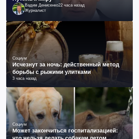
Вадим Денисенко
22 часа назад
Журналист
Социум
Исчезнут за ночь: действенный метод
борьбы с рыжими улитками
3 часа назад
Социум
Может закончиться госпитализацией:
что нельзя делать собакам летом