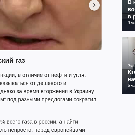
В 
во
в 
9 ч
кий газ
Эко
Кт
нкции, в отличие от нефти и угля,
на
тказываться от дешевого и
6 ч
Однако за время вторжения в Украину
м" под разными предлогами сократил
% всего газа в россии, а найти
ло непросто, перед европейцами