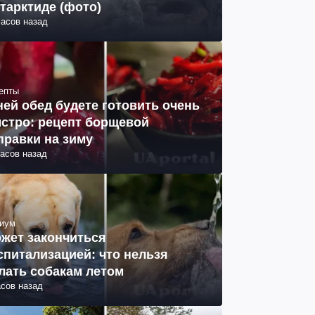
тарктиде (фото)
часов назад
епты
ней обед будете готовить очень
стро: рецепт борщевой
правки на зиму
часов назад
иум
жет закончиться
спитализацией: что нельзя
лать собакам летом
асов назад