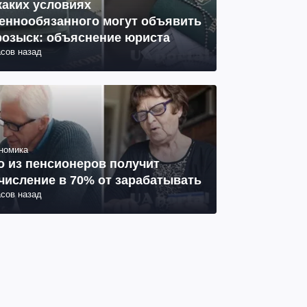
каких условиях
еннообязанного могут объявить
розыск: объяснение юриста
асов назад
номика
о из пенсионеров получит
числение в 70% от зарабатывать
асов назад