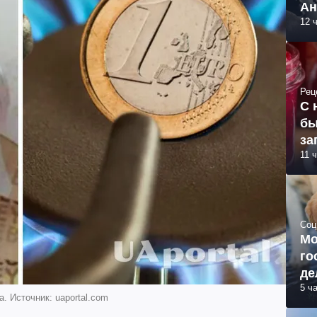
Ан
12 
Рец
С 
бы
за
11 
Соц
Мо
го
де
5 ч
а. Источник: uaportal.com