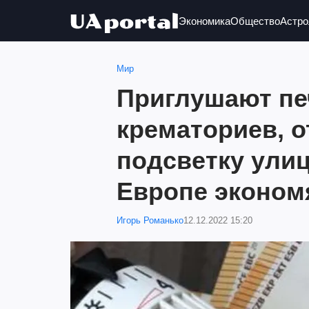
Экономика
Общество
Астро
Мир
Приглушают пе
крематориев, 
подсветку улиц
Европе экономя
Игорь Романько
12.12.2022 15:20