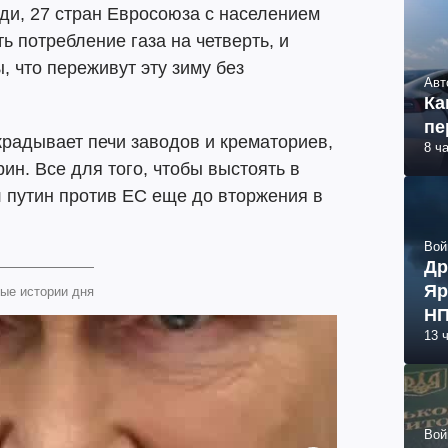
ади, 27 стран Евросоюза с населением
ь потребление газа на четверть, и
, что переживут эту зиму без
Авт
Ка
пе
скрадывает печи заводов и крематориев,
8 ч
ин. Все для того, чтобы выстоять в
л путин против ЕС еще до вторжения в
Вой
Др
Яр
ые истории дня
НП
13 
Вой