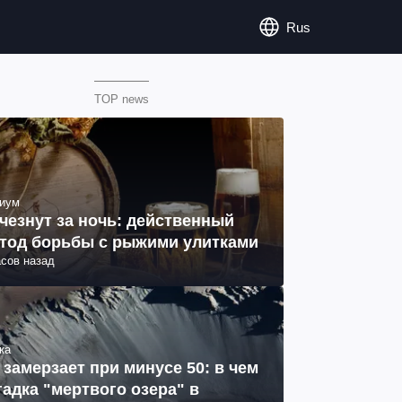
Rus
TOP news
иум
чезнут за ночь: действенный
тод борьбы с рыжими улитками
асов назад
ка
 замерзает при минусе 50: в чем
гадка "мертвого озера" в