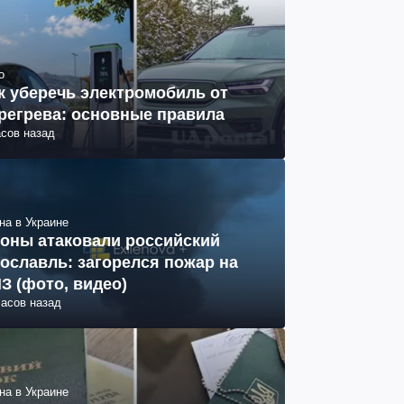
о
к уберечь электромобиль от
регрева: основные правила
асов назад
на в Украине
оны атаковали российский
ославль: загорелся пожар на
З (фото, видео)
часов назад
на в Украине