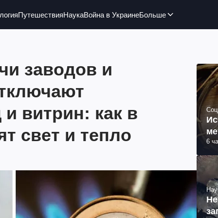
логия
Путешествия
Наука
Война в Украине
Больше
чи заводов и
отключают
 и витрин: как в
Соц
Ис
т свет и тепло
ме
6 ч
Нау
Не
за