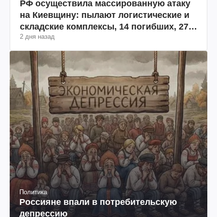
РФ осуществила массированную атаку
на Киевщину: пылают логистические и
складские комплексы, 14 погибших, 27
2 дня назад
раненых (фото, видео)
Политика
Россияне впали в потребительскую
депрессию