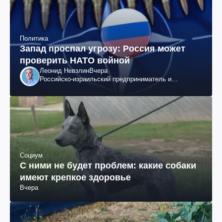
Политика
Запад проспал угрозу: Россия может
проверить НАТО войной
Леонид Невзлин
Вчера
Российско-израильский предприниматель и
общественный деятель, бывший вице-президент
"ЮКОСа"
Социум
С ними не будет проблем: какие собаки
имеют крепкое здоровье
Вчера