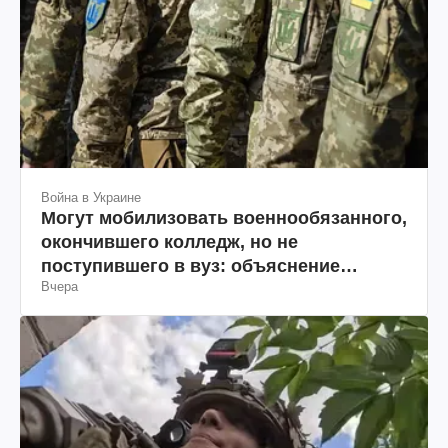
Война в Украине
Могут мобилизовать военнообязанного,
окончившего колледж, но не
поступившего в вуз: объяснение
Вчера
юриста