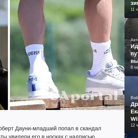
зи
11 
Авт
Ид
пу
вы
8 ч
Вой
Др
Ек
Wi
12 
Роберт Дауни-младший попал в скандал
аты увидели его в носках с надписью