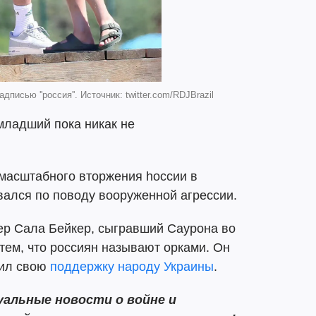
писью ''россия''. Источник: twitter.com/RDJBrazil
младший пока никак не
омасштабного вторжения hоссии в
вался по поводу вооруженной агрессии.
ер Сала Бейкер, сыгравший Саурона во
 тем, что россиян называют орками. Он
зил свою
поддержку народу Украины
.
альные новости о войне и