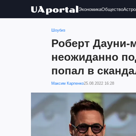
Экономика
Общество
Астро
Шоубиз
Роберт Дауни-
неожиданно по
попал в сканда
Максим Карпенко
25.08.2022 16:28