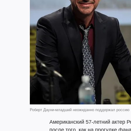
Роберт Дауни-младший неожиданно поддержал россию
Американский 57-летний актер 
после того, как на прогулке фан