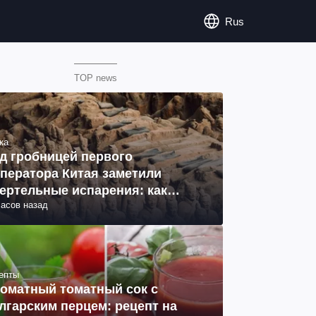
Rus
TOP news
ка
д гробницей первого
ператора Китая заметили
ертельные испарения: как
часов назад
разовались (фото)
епты
оматный томатный сок с
лгарским перцем: рецепт на