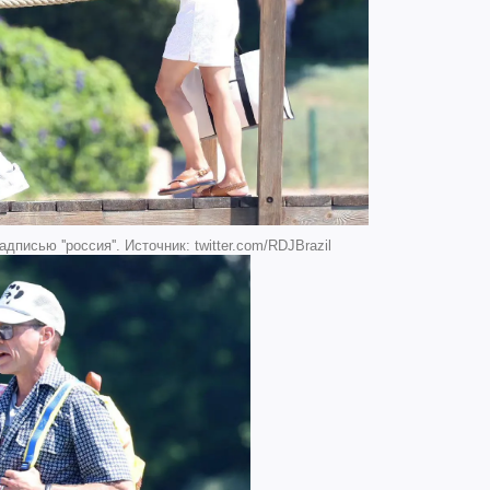
писью ''россия''. Источник: twitter.com/RDJBrazil