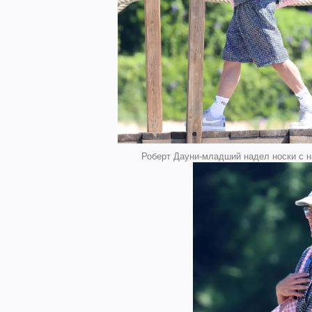
Роберт Дауни-младший надел носки с над