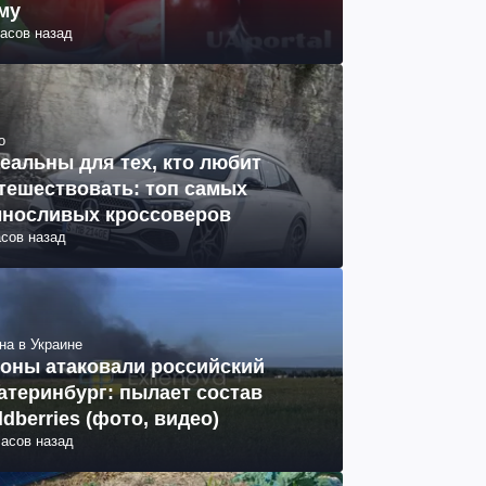
му
часов назад
о
еальны для тех, кто любит
тешествовать: топ самых
носливых кроссоверов
асов назад
на в Украине
оны атаковали российский
атеринбург: пылает состав
ldberries (фото, видео)
часов назад