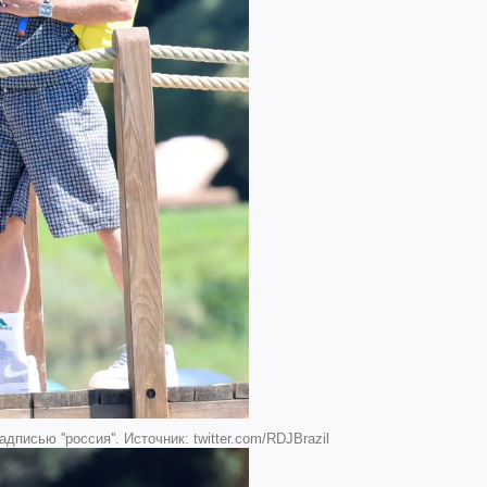
писью ''россия''. Источник: twitter.com/RDJBrazil