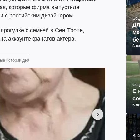
idas, которые фирма выпустила
ии с российским дизайнером.
Соц
Дл
прогулке с семьей в Сен-Тропе,
ме
на аккаунте фанатов актера.
бе
6 ч
ые истории дня
Соц
С 
со
5 ч
Вой