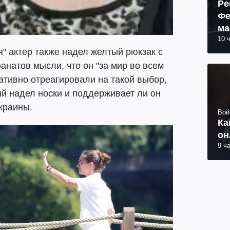
Ре
Фе
ма
10 
пр
я" актер также надел желтый рюкзак с
анатов мысли, что он "за мир во всем
ативно отреагировали на такой выбор,
й надел носки и поддерживает ли он
краины.
Вой
Ка
он
9 ч