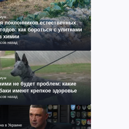
иум
я поклонников естественных
тодов: как бороться с улитками
з химии
асов назад
иум
ними не будет проблем: какие
баки имеют крепкое здоровье
асов назад
на в Украине