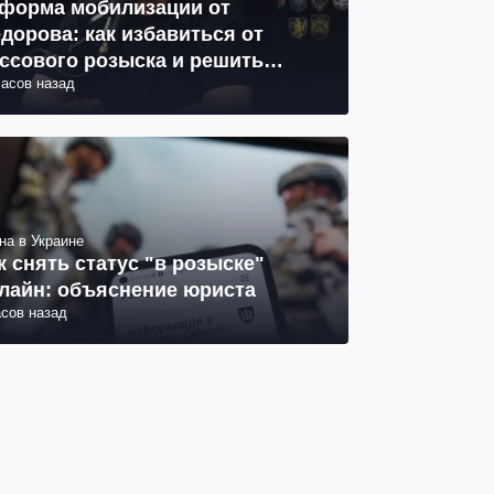
форма мобилизации от
дорова: как избавиться от
ссового розыска и решить
часов назад
облему СОЧ
на в Украине
к снять статус "в розыске"
лайн: объяснение юриста
асов назад