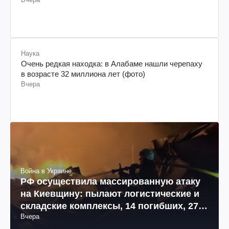
Наука
Очень редкая находка: в Алабаме нашли черепаху
в возрасте 32 миллиона лет (фото)
Вчера
Война в Украине
РФ осуществила массированную атаку
на Киевщину: пылают логистические и
складские комплексы, 14 погибших, 27
Вчера
раненых (фото, видео)