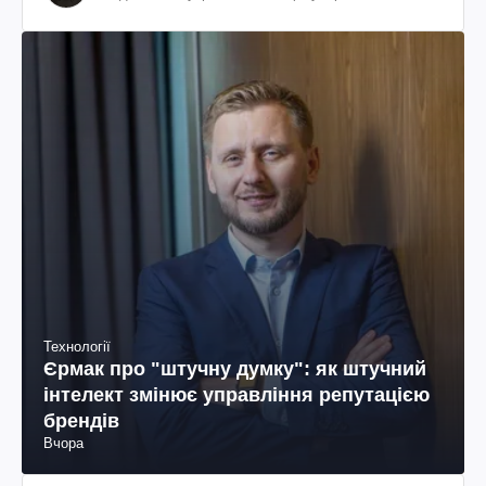
колумбійського походження, бізнесмен, телеведучий
Технології
Єрмак про "штучну думку": як штучний
інтелект змінює управління репутацією
брендів
Вчора