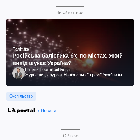
Читайте також
Політика
Російська балістика б'є по містах. Який
вихід шукає Україна?
Віталій Портніков
Вчора
Журналіст, лауреат Національної премії України ім.
Шевченка
Суспільство
Новини
TOP news