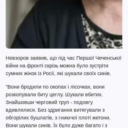
Невзоров заявив, що під час Першої Чеченської
війни на фронті скрізь можна було зустріти
сумних жінок із Росії, які шукали своїх синів.
"Вони бродили по окопах і лісочках, вони
розкопували биту цеглу. Шукали вбитих.
Знайшовши черговий труп - подовгу
вдивлялися. Без здригання витягували з
обгорілих бушлатів, з гниючої плоті жетони.
Вони шукали синів. Їх було дуже багато і з