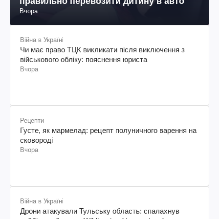
правильно перевозити дитину в авто
Вчора
Війна в Україні
Чи має право ТЦК викликати після виключення з
військового обліку: пояснення юриста
Вчора
Рецепти
Густе, як мармелад: рецепт полуничного варення на
сковороді
Вчора
Війна в Україні
Дрони атакували Тульську область: спалахнув