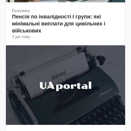
Економіка
Пенсія по інвалідності I групи: які
мінімальні виплати для цивільних і
військових
3 дні тому