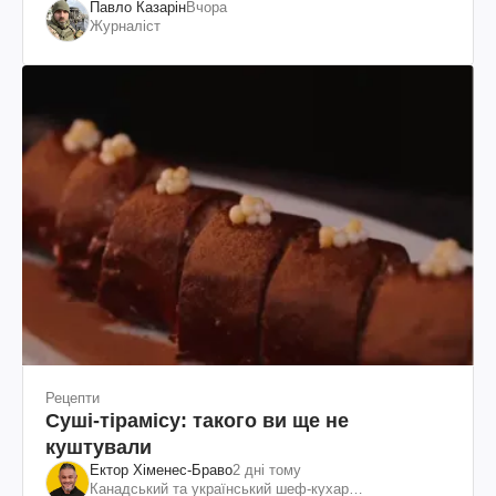
Павло Казарін
Вчора
Журналіст
Рецепти
Суші-тірамісу: такого ви ще не
куштували
Ектор Хіменес-Браво
2 дні тому
Канадський та український шеф-кухар