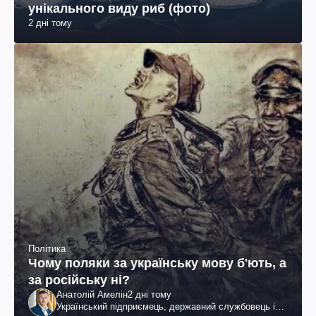
унікального виду риб (фото)
2 дні тому
Політика
Чому поляки за українську мову б'ють, а
за російську ні?
Анатолій Амелін
2 дні тому
Український підприємець, державний службовець і