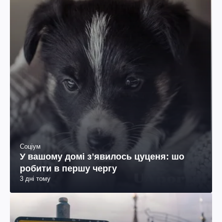
Соціум
У вашому домі зʼявилось цуценя: шо
робити в першу чергу
3 дні тому