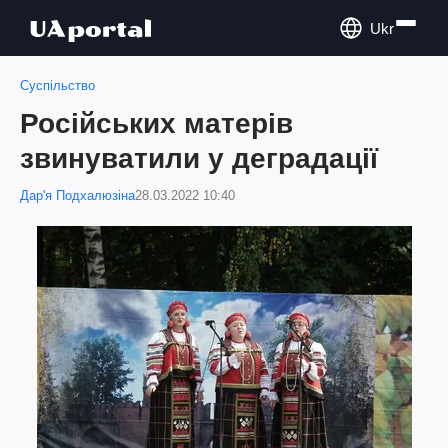
Ukr
Суспільство
Російських матерів
звинуватили у деградації
Дар'я Подхалюзіна
28.03.2022 10:40