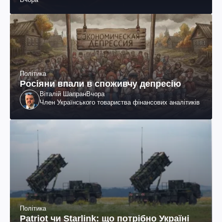
поранених (фото, відео)
Політика
Росіяни впали в споживчу депресію
Віталій Шапран
Вчора
Член Українського товариства фінансових аналітиків
Політика
Patriot чи Starlink: що потрібно Україні