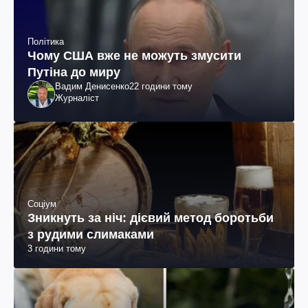
Політика
Чому США вже не можуть змусити
Путіна до миру
Вадим Денисенко
22 години тому
Журналіст
Соціум
Зникнуть за ніч: дієвий метод боротьби
з рудими слимаками
3 години тому