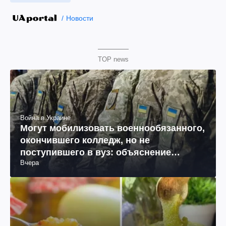
Новости
TOP news
Война в Украине
Могут мобилизовать военнообязанного,
окончившего колледж, но не
поступившего в вуз: объяснение
Вчера
юриста