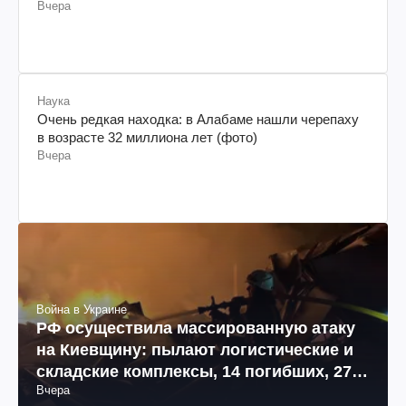
Вчера
Наука
Очень редкая находка: в Алабаме нашли черепаху
в возрасте 32 миллиона лет (фото)
Вчера
Война в Украине
РФ осуществила массированную атаку
на Киевщину: пылают логистические и
складские комплексы, 14 погибших, 27
Вчера
раненых (фото, видео)