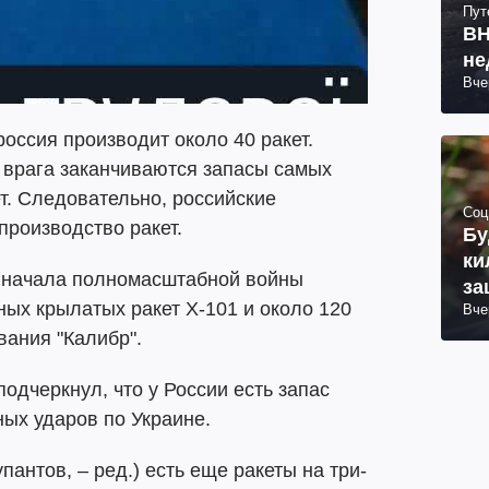
Пут
ВН
не
Вче
россия производит около 40 ракет.
 врага заканчиваются запасы самых
т. Следовательно, российские
Соц
роизводство ракет.
Бу
ки
с начала полномасштабной войны
за
ных крылатых ракет Х-101 и около 120
Вче
вания "Калибр".
одчеркнул, что у России есть запас
ных ударов по Украине.
пантов, – ред.) есть еще ракеты на три-