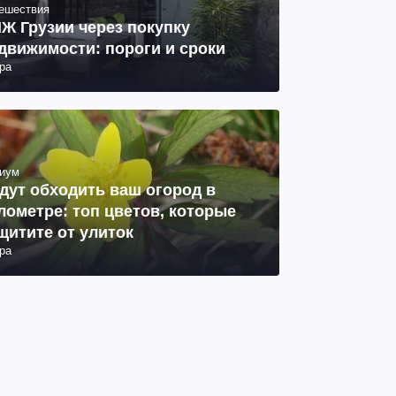
ешествия
Ж Грузии через покупку
движимости: пороги и сроки
ра
иум
дут обходить ваш огород в
лометре: топ цветов, которые
щитите от улиток
ра