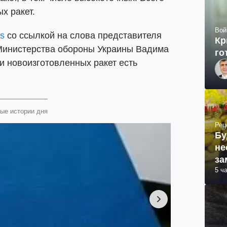
х ракет.
Вой
s
со ссылкой на слова представителя
Кр
Министерства обороны Украины Вадима
го
ди новоизготовленных ракет есть
ые истории дня
Рец
Бу
не
за
5 ч
ма