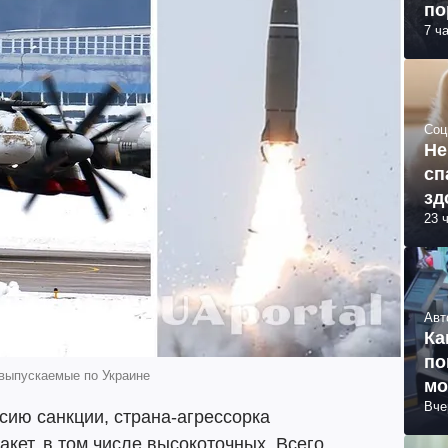
по
7 ч
Соц
Не
сп
зд
23 
Авт
Ка
по
 выпускаемые по Украине
мо
Вче
сию санкции, страна-агрессорка
кет, в том числе высокоточных. Всего