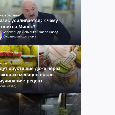
на в Украине
изис усиливается: к чему
товится Минск?
Александр Левченко
5 часов назад
Украинский дипломат
епты
дут хрустящие даже через
сколько месяцев после
мучивания: рецепт
асов назад
ринованных огурцов на зиму