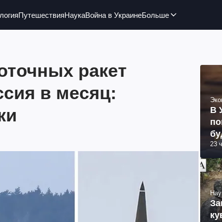
логия
Путешествия
Наука
Война в Украине
Больше
оточных ракет
сия в месяц:
Эко
ки
В 
по
бу
23 
Нау
За
ку