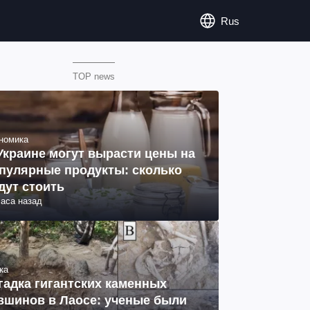
Rus
TOP news
номика
Украине могут вырасти цены на
пулярные продукты: сколько
дут стоить
часа назад
ка
гадка гигантских каменных
вшинов в Лаосе: ученые были