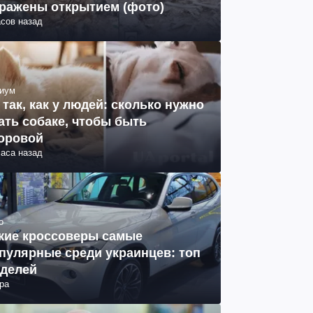
ражены открытием (фото)
асов назад
иум
 так, как у людей: сколько нужно
ать собаке, чтобы быть
оровой
часа назад
о
кие кроссоверы самые
пулярные среди украинцев: топ
делей
ра