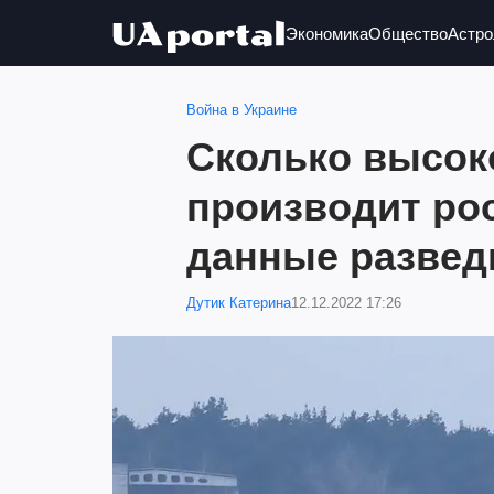
Экономика
Общество
Астро
Война в Украине
Сколько высок
производит рос
данные развед
Дутик Катерина
12.12.2022 17:26