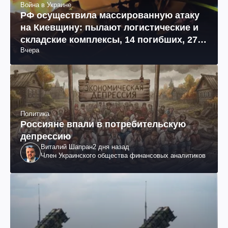
Война в Украине
РФ осуществила массированную атаку
на Киевщину: пылают логистические и
складские комплексы, 14 погибших, 27
Вчера
раненых (фото, видео)
Политика
Россияне впали в потребительскую
депрессию
Виталий Шапран
2 дня назад
Член Украинского общества финансовых аналитиков