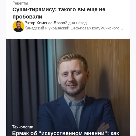
Рецепты
Суши-тирамису: такого вы еще не
пробовали
Эктор Хименес-Браво
2 дня назад
Канадский и украинский шеф-повар колумбийского
происхождения, бизнесмен, телеведущий
Технологии
Ермак об "искусственном мнении": как